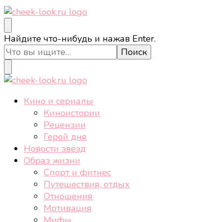
cheek-look.ru
Женский сайт о звездах и кино, а также трендах,
Ищите
Найдите что-нибудь и нажав Enter.
здоровом образе жизни, спорте, стиле, отдыхе и
что-
еде.
то?
cheek-look.ru
Женский сайт о звездах и кино, а также трендах,
Кино и сериалы
здоровом образе жизни, спорте, стиле, отдыхе и
Киноистории
еде.
Рецензии
Герой дня
Новости звёзд
Образ жизни
Спорт и фитнес
Путешествия, отдых
Отношения
Мотивация
Мифы