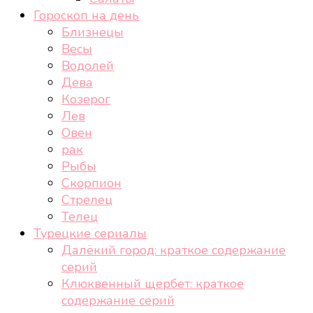
Гороскоп на день
Близнецы
Весы
Водолей
Дева
Козерог
Лев
Овен
рак
Рыбы
Скорпион
Стрелец
Телец
Турецкие сериалы
Далёкий город: краткое содержание
серий
Клюквенный щербет: краткое
содержание серий