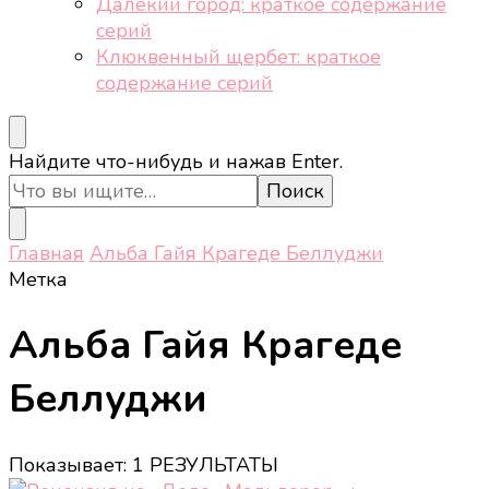
Далёкий город: краткое содержание
серий
Клюквенный щербет: краткое
содержание серий
Ищите
Найдите что-нибудь и нажав Enter.
что-
то?
Главная
Альба Гайя Крагеде Беллуджи
Метка
Альба Гайя Крагеде
Беллуджи
Показывает: 1 РЕЗУЛЬТАТЫ