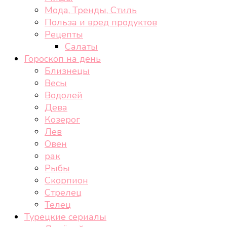
Мода, Тренды, Стиль
Польза и вред продуктов
Рецепты
Салаты
Гороскоп на день
Близнецы
Весы
Водолей
Дева
Козерог
Лев
Овен
рак
Рыбы
Скорпион
Стрелец
Телец
Турецкие сериалы