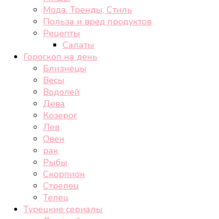
Мода, Тренды, Стиль
Польза и вред продуктов
Рецепты
Салаты
Гороскоп на день
Близнецы
Весы
Водолей
Дева
Козерог
Лев
Овен
рак
Рыбы
Скорпион
Стрелец
Телец
Турецкие сериалы