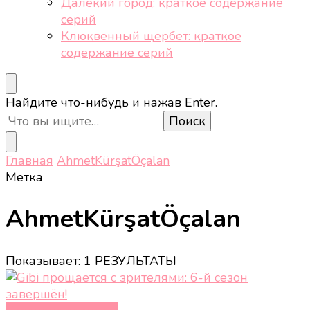
Далёкий город: краткое содержание
серий
Клюквенный щербет: краткое
содержание серий
Ищите
Найдите что-нибудь и нажав Enter.
что-
то?
Главная
AhmetKürşatÖçalan
Метка
AhmetKürşatÖçalan
Показывает: 1 РЕЗУЛЬТАТЫ