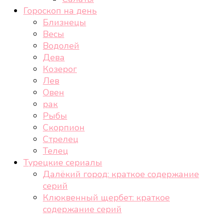
Гороскоп на день
Близнецы
Весы
Водолей
Дева
Козерог
Лев
Овен
рак
Рыбы
Скорпион
Стрелец
Телец
Турецкие сериалы
Далёкий город: краткое содержание
серий
Клюквенный щербет: краткое
содержание серий