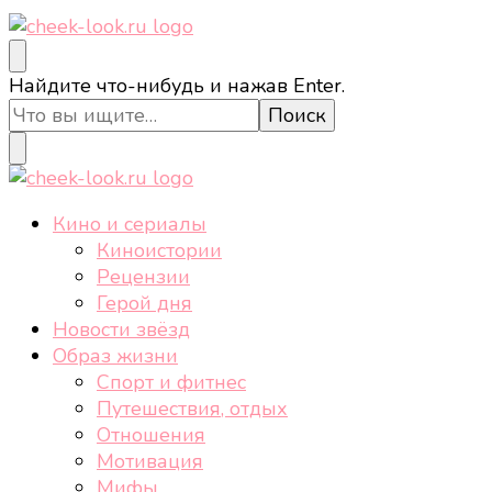
cheek-look.ru
Женский сайт о звездах и кино, а также трендах,
Ищите
Найдите что-нибудь и нажав Enter.
здоровом образе жизни, спорте, стиле, отдыхе и
что-
еде.
то?
cheek-look.ru
Женский сайт о звездах и кино, а также трендах,
Кино и сериалы
здоровом образе жизни, спорте, стиле, отдыхе и
Киноистории
еде.
Рецензии
Герой дня
Новости звёзд
Образ жизни
Спорт и фитнес
Путешествия, отдых
Отношения
Мотивация
Мифы