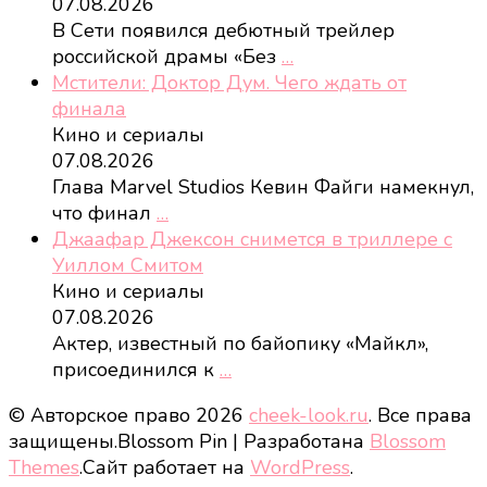
07.08.2026
В Сети появился дебютный трейлер
российской драмы «Без
…
Мстители: Доктор Дум. Чего ждать от
финала
Кино и сериалы
07.08.2026
Глава Marvel Studios Кевин Файги намекнул,
что финал
…
Джаафар Джексон снимется в триллере с
Уиллом Смитом
Кино и сериалы
07.08.2026
Актер, известный по байопику «Майкл»,
присоединился к
…
© Авторское право 2026
cheek-look.ru
. Все права
защищены.
Blossom Pin | Разработана
Blossom
Themes
.Сайт работает на
WordPress
.