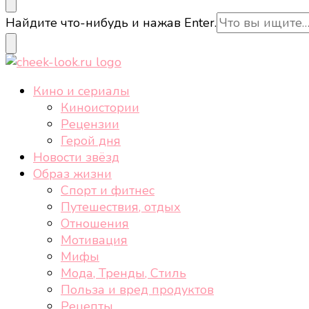
cheek-look.ru
Женский сайт о звездах и кино, а также трендах, 
Ищите
Найдите что-нибудь и нажав Enter.
что-
то?
cheek-look.ru
Женский сайт о звездах и кино, а также трендах, 
Кино и сериалы
Киноистории
Рецензии
Герой дня
Новости звёзд
Образ жизни
Спорт и фитнес
Путешествия, отдых
Отношения
Мотивация
Мифы
Мода, Тренды, Стиль
Польза и вред продуктов
Рецепты