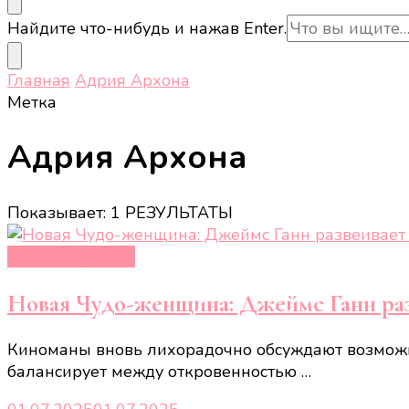
Ищите
Найдите что-нибудь и нажав Enter.
что-
то?
Главная
Адрия Архона
Метка
Адрия Архона
Показывает: 1 РЕЗУЛЬТАТЫ
Кино и сериалы
Новая Чудо-женщина: Джеймс Ганн разв
Киноманы вновь лихорадочно обсуждают возможну
балансирует между откровенностью …