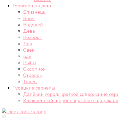
Гороскоп на день
Близнецы
Весы
Водолей
Дева
Козерог
Лев
Овен
рак
Рыбы
Скорпион
Стрелец
Телец
Турецкие сериалы
Далёкий город: краткое содержание сер
Клюквенный щербет: краткое содержани