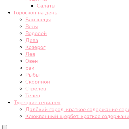
Салаты
Гороскоп на день
Близнецы
Весы
Водолей
Дева
Козерог
Лев
Овен
рак
Рыбы
Скорпион
Стрелец
Телец
Турецкие сериалы
Далёкий город: краткое содержание сер
Клюквенный щербет: краткое содержани