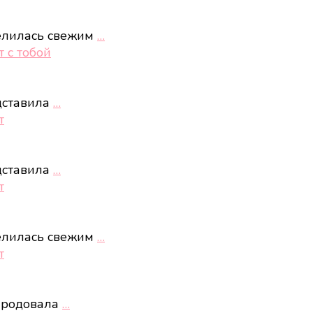
елилась свежим
…
 с тобой
дставила
…
т
дставила
…
т
елилась свежим
…
т
ародовала
…