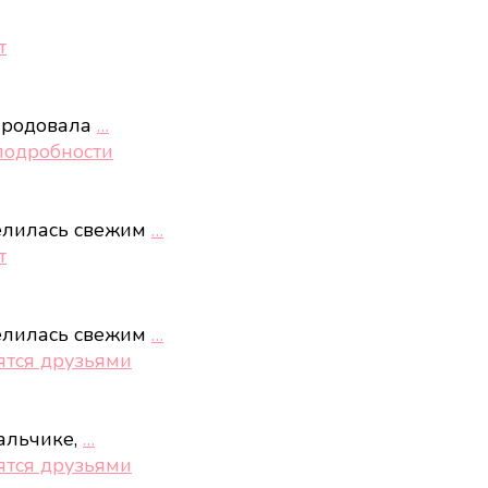
т
ародовала
…
подробности
елилась свежим
…
т
елилась свежим
…
ятся друзьями
альчике,
…
ятся друзьями