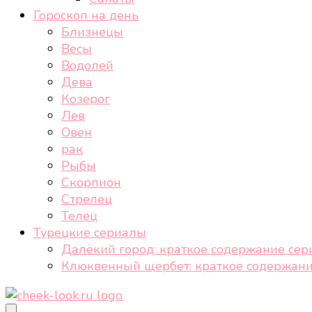
Гороскоп на день
Близнецы
Весы
Водолей
Дева
Козерог
Лев
Овен
рак
Рыбы
Скорпион
Стрелец
Телец
Турецкие сериалы
Далёкий город: краткое содержание сер
Клюквенный щербет: краткое содержани