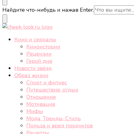
cheek-look.ru
Женский сайт о звездах и кино, а также трендах, 
Ищите
Найдите что-нибудь и нажав Enter.
что-
то?
cheek-look.ru
Женский сайт о звездах и кино, а также трендах, 
Кино и сериалы
Киноистории
Рецензии
Герой дня
Новости звёзд
Образ жизни
Спорт и фитнес
Путешествия, отдых
Отношения
Мотивация
Мифы
Мода, Тренды, Стиль
Польза и вред продуктов
Рецепты