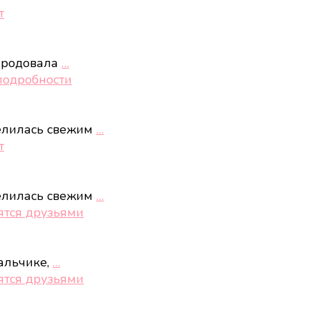
т
ародовала
…
подробности
елилась свежим
…
т
елилась свежим
…
ятся друзьями
альчике,
…
ятся друзьями