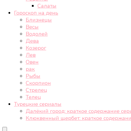
Салаты
Гороскоп на день
Близнецы
Весы
Водолей
Дева
Козерог
Лев
Овен
рак
Рыбы
Скорпион
Стрелец
Телец
Турецкие сериалы
Далёкий город: краткое содержание сер
Клюквенный щербет: краткое содержани