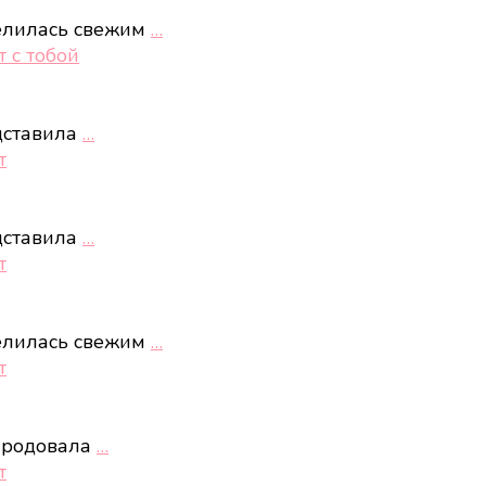
елилась свежим
…
 с тобой
дставила
…
т
дставила
…
т
елилась свежим
…
т
ародовала
…
т