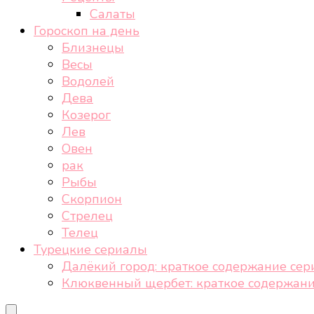
Салаты
Гороскоп на день
Близнецы
Весы
Водолей
Дева
Козерог
Лев
Овен
рак
Рыбы
Скорпион
Стрелец
Телец
Турецкие сериалы
Далёкий город: краткое содержание сер
Клюквенный щербет: краткое содержани