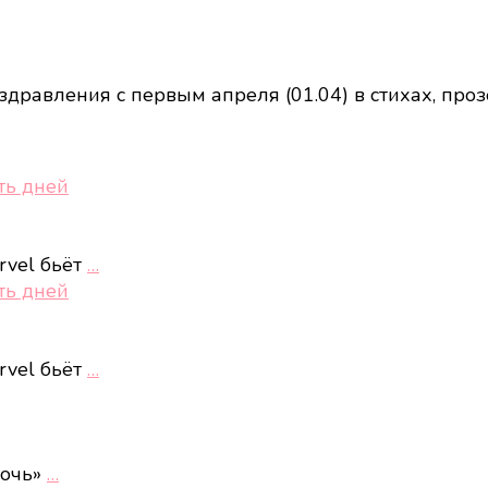
равления с первым апреля (01.04) в стихах, проз
ть дней
rvel бьёт
…
ть дней
rvel бьёт
…
ночь»
…