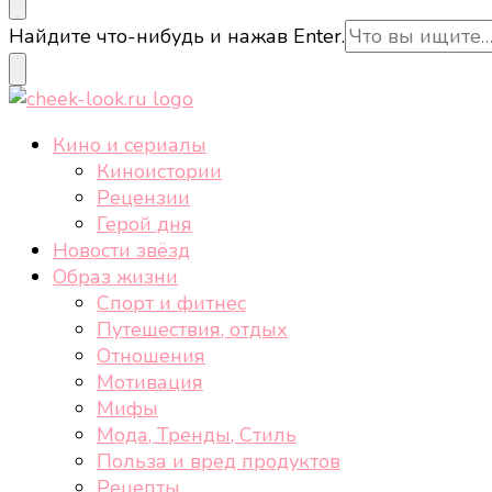
cheek-look.ru
Женский сайт о звездах и кино, а также трендах, 
Ищите
Найдите что-нибудь и нажав Enter.
что-
то?
cheek-look.ru
Женский сайт о звездах и кино, а также трендах, 
Кино и сериалы
Киноистории
Рецензии
Герой дня
Новости звёзд
Образ жизни
Спорт и фитнес
Путешествия, отдых
Отношения
Мотивация
Мифы
Мода, Тренды, Стиль
Польза и вред продуктов
Рецепты