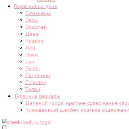
Гороскоп на день
Близнецы
Весы
Водолей
Дева
Козерог
Лев
Овен
рак
Рыбы
Скорпион
Стрелец
Телец
Турецкие сериалы
Далёкий город: краткое содержание сер
Клюквенный щербет: краткое содержани