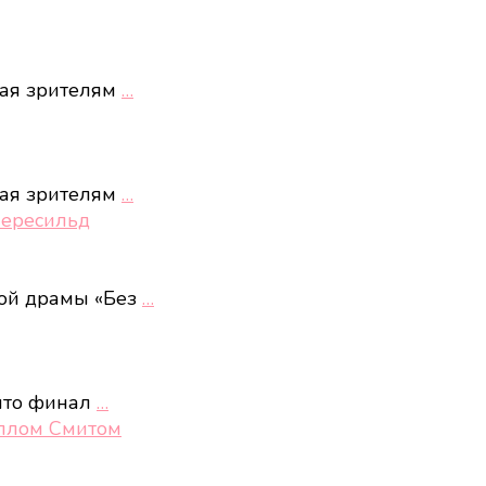
ная зрителям
…
ная зрителям
…
Пересильд
кой драмы «Без
…
 что финал
…
иллом Смитом