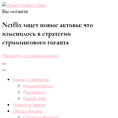
Вы читаете
cheek-look.ru
Женский сайт о звездах и кино, а также трендах,
здоровом образе жизни, спорте, стиле, отдыхе и
Netflix ищет новые активы: что
еде.
изменилось в стратегии
стримингового гиганта
Перейти к содержимому
Кино и сериалы
Киноистории
Рецензии
Герой дня
Новости звёзд
Образ жизни
Спорт и фитнес