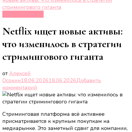
стримингового гиганта
Кино и сериалы
Netflix ищет новые активы:
что изменилось в стратегии
стримингового гиганта
от
Алексей
Осокин
18.06.2026
18.06.2026
Добавить
к
комментарий
записи
Netflix
ищет
Стриминговая платформа всё активнее
новые
присматривается к крупным покупкам на
активы:
медиарынке. Это заметный сдвиг для компании,
что