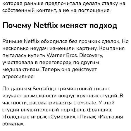
которая раньше предпочитала делать ставку на
изменилось
собственный контент, а не на поглощения.
в
стратегии
Почему Netflix меняет подход
стримингового
гиганта
Раньше Netflix обходился без громких сделок. Но
несколько неудач изменили картину. Компания
пыталась купить Warner Bros. Discovery,
участвовала в переговорах по другим
медиаактивам. Теперь она действует
агрессивнее.
По данным Semafor, стриминговый гигант
изучает возможности вокруг крупных студий. В
частности, рассматривается Lionsgate. У этой
студии внушительный портфель франшиз:
«Голодные игры», «Сумерки», «Пила», «Иллюзия
обмана».