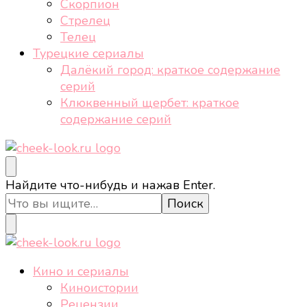
Скорпион
Стрелец
Телец
Турецкие сериалы
Далёкий город: краткое содержание
серий
Клюквенный щербет: краткое
содержание серий
cheek-look.ru
Женский сайт о звездах и кино, а также трендах,
Ищите
Найдите что-нибудь и нажав Enter.
здоровом образе жизни, спорте, стиле, отдыхе и
что-
еде.
то?
cheek-look.ru
Женский сайт о звездах и кино, а также трендах,
Кино и сериалы
здоровом образе жизни, спорте, стиле, отдыхе и
Киноистории
еде.
Рецензии