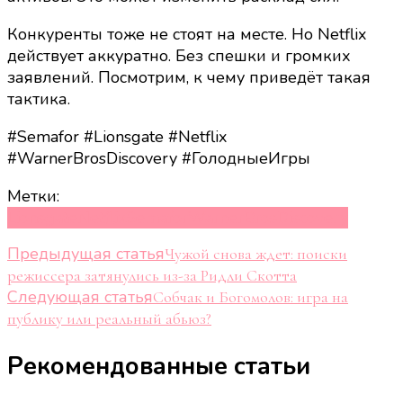
Конкуренты тоже не стоят на месте. Но Netflix
действует аккуратно. Без спешки и громких
заявлений. Посмотрим, к чему приведёт такая
тактика.
#Semafor #Lionsgate #Netflix
#WarnerBrosDiscovery #ГолодныеИгры
Метки:
Lionsgate
Netflix
Semafor
WarnerBrosDiscovery
Навигация
Предыдущая статья
Чужой снова ждет: поиски
режиссера затянулись из-за Ридли Скотта
по
Следующая статья
Собчак и Богомолов: игра на
записям
публику или реальный абьюз?
Рекомендованные статьи