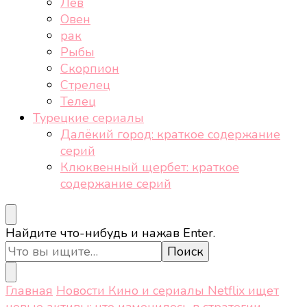
Лев
Овен
рак
Рыбы
Скорпион
Стрелец
Телец
Турецкие сериалы
Далёкий город: краткое содержание
серий
Клюквенный щербет: краткое
содержание серий
Ищите
Найдите что-нибудь и нажав Enter.
что-
то?
Главная
Новости
Кино и сериалы
Netflix ищет
новые активы: что изменилось в стратегии