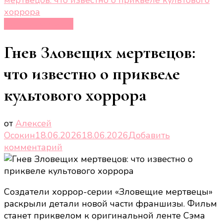
хоррора
Кино и сериалы
Гнев Зловещих мертвецов:
что известно о приквеле
культового хоррора
от
Алексей
Осокин
18.06.2026
18.06.2026
Добавить
к
комментарий
записи
Гнев
Зловещих
Создатели хоррор-серии «Зловещие мертвецы»
мертвецов:
раскрыли детали новой части франшизы. Фильм
что
станет приквелом к оригинальной ленте Сэма
известно