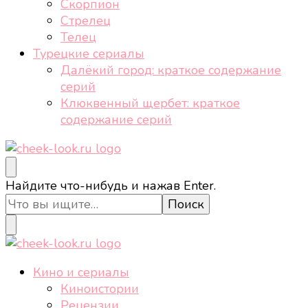
Скорпион
Стрелец
Телец
Турецкие сериалы
Далёкий город: краткое содержание
серий
Клюквенный щербет: краткое
содержание серий
cheek-look.ru
Женский сайт о звездах и кино, а также трендах,
Ищите
Найдите что-нибудь и нажав Enter.
здоровом образе жизни, спорте, стиле, отдыхе и
что-
еде.
то?
cheek-look.ru
Женский сайт о звездах и кино, а также трендах,
Кино и сериалы
здоровом образе жизни, спорте, стиле, отдыхе и
Киноистории
еде.
Рецензии