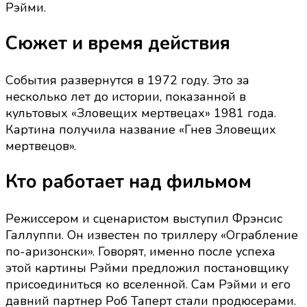
Рэйми.
о
приквеле
Сюжет и время действия
культового
хоррора
События развернутся в 1972 году. Это за
несколько лет до истории, показанной в
культовых «Зловещих мертвецах» 1981 года.
Картина получила название «Гнев Зловещих
мертвецов».
Кто работает над фильмом
Режиссером и сценаристом выступил Фрэнсис
Галлуппи. Он известен по триллеру «Ограбление
по-аризонски». Говорят, именно после успеха
этой картины Рэйми предложил постановщику
присоединиться ко вселенной. Сам Рэйми и его
давний партнер Роб Таперт стали продюсерами.