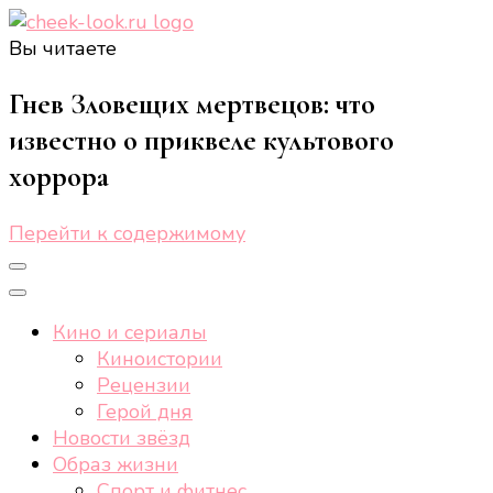
Вы читаете
cheek-look.ru
Женский сайт о звездах и кино, а также трендах,
здоровом образе жизни, спорте, стиле, отдыхе и
Гнев Зловещих мертвецов: что
еде.
известно о приквеле культового
хоррора
Перейти к содержимому
Кино и сериалы
Киноистории
Рецензии
Герой дня
Новости звёзд
Образ жизни
Спорт и фитнес