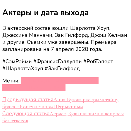
Актеры и дата выхода
В актерский состав вошли Шарлотта Хоуп,
Джессика Макнэми, Зак Гилфорд, Джош Хелман
и другие. Съемки уже завершены. Премьера
запланирована на 7 апреля 2028 года.
#СэмРэйми #ФрэнсисГаллуппи #РобТаперт
#ШарлоттаХоуп #ЗакГилфорд
Метки:
Роб Таперт
Сэм Рейми
Фрэнсис
Галлуппи
Шарлотта Хоуп
Навигация
Предыдущая статья
Анна Бузова раскрыла тайну
брака с Константином Штрыкиным
по
Следующая статья
Лерчек, Кушанашвили и вопросы
записям
без ответов