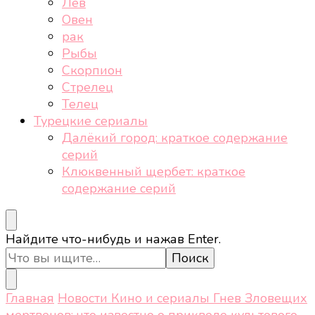
Лев
Овен
рак
Рыбы
Скорпион
Стрелец
Телец
Турецкие сериалы
Далёкий город: краткое содержание
серий
Клюквенный щербет: краткое
содержание серий
Ищите
Найдите что-нибудь и нажав Enter.
что-
то?
Главная
Новости
Кино и сериалы
Гнев Зловещих
мертвецов: что известно о приквеле культового