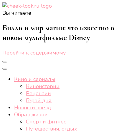
Вы читаете
cheek-look.ru
Женский сайт о звездах и кино, а также трендах,
здоровом образе жизни, спорте, стиле, отдыхе и
Билли и мир магии: что известно о
еде.
новом мультфильме Disney
Перейти к содержимому
Кино и сериалы
Киноистории
Рецензии
Герой дня
Новости звёзд
Образ жизни
Спорт и фитнес
Путешествия, отдых