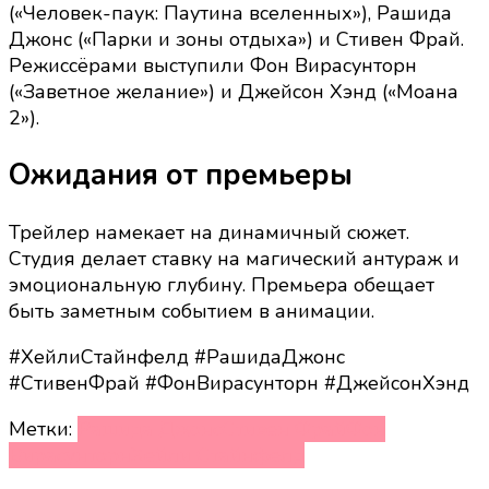
(«Человек-паук: Паутина вселенных»), Рашида
Джонс («Парки и зоны отдыха») и Стивен Фрай.
Режиссёрами выступили Фон Вирасунторн
(«Заветное желание») и Джейсон Хэнд («Моана
2»).
Ожидания от премьеры
Трейлер намекает на динамичный сюжет.
Студия делает ставку на магический антураж и
эмоциональную глубину. Премьера обещает
быть заметным событием в анимации.
#ХейлиСтайнфелд #РашидаДжонс
#СтивенФрай #ФонВирасунторн #ДжейсонХэнд
Метки:
Рашида Джонс
Стивен Фрай
Фон
Вирасунторн
Хейли Стайнфелд