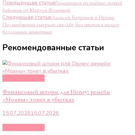
Навигация
Предыдущая статья
Рахманинов на плёнке: новый
байопик от Маруси Фоминой
по
Следующая статья
Алексей Батраков и Ирина
записям
Подшибякина сыграли свадьбу без цветов в пользу
бездомных животных
Рекомендованные статьи
Кино и сериалы
Финансовый шторм для Disney: ремейк
«Моаны» тонет в убытках
15.07.2026
15.07.2026
Кино и сериалы