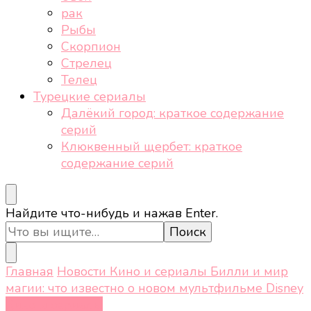
рак
Рыбы
Скорпион
Стрелец
Телец
Турецкие сериалы
Далёкий город: краткое содержание
серий
Клюквенный щербет: краткое
содержание серий
Ищите
Найдите что-нибудь и нажав Enter.
что-
то?
Главная
Новости
Кино и сериалы
Билли и мир
магии: что известно о новом мультфильме Disney
Кино и сериалы