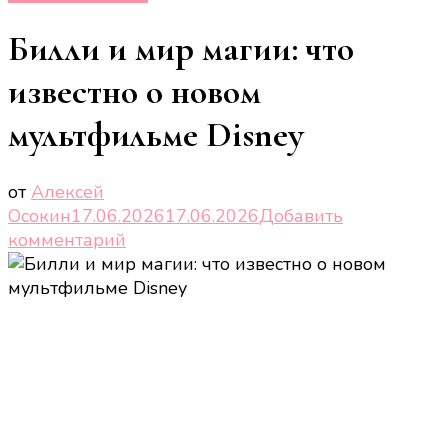
Билли и мир магии: что
известно о новом
мультфильме Disney
от
Алексей
Осокин
17.06.2026
17.06.2026
Добавить
к
комментарий
записи
Билли
и
мир
магии:
что
известно
о