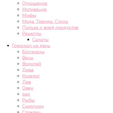
Отношения
Мотивация
Мифы
Мода, Тренды, Стиль
Польза и вред продуктов
Рецепты
Салаты
Гороскоп на день
Близнецы
Весы
Водолей
Дева
Козерог
Лев
Овен
рак
Рыбы
Скорпион
Стрелец