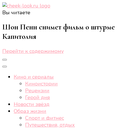
Вы читаете
cheek-look.ru
Женский сайт о звездах и кино, а также трендах,
здоровом образе жизни, спорте, стиле, отдыхе и
Шон Пенн снимет фильм о штурме
еде.
Капитолия
Перейти к содержимому
Кино и сериалы
Киноистории
Рецензии
Герой дня
Новости звёзд
Образ жизни
Спорт и фитнес
Путешествия, отдых