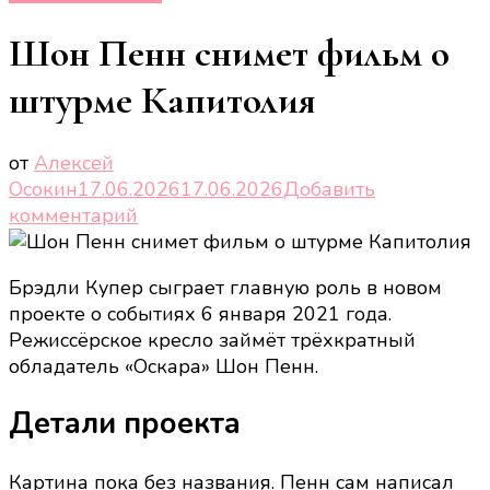
Шон Пенн снимет фильм о
штурме Капитолия
от
Алексей
Осокин
17.06.2026
17.06.2026
Добавить
к
комментарий
записи
Шон
Брэдли Купер сыграет главную роль в новом
Пенн
проекте о событиях 6 января 2021 года.
снимет
Режиссёрское кресло займёт трёхкратный
фильм
обладатель «Оскара» Шон Пенн.
о
штурме
Детали проекта
Капитолия
Картина пока без названия. Пенн сам написал