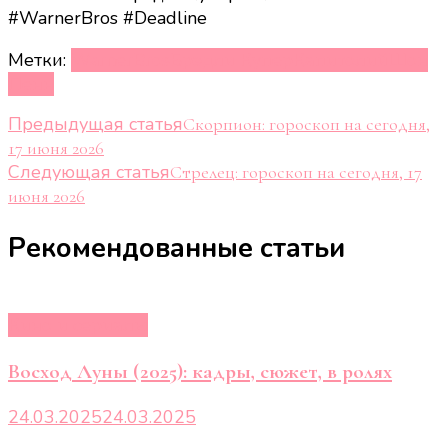
#WarnerBros #Deadline
Метки:
WarnerBros
Брэдли Купер
Капитолий
Шон
Пенн
Навигация
Предыдущая статья
Скорпион: гороскоп на сегодня,
17 июня 2026
по
Следующая статья
Стрелец: гороскоп на сегодня, 17
записям
июня 2026
Рекомендованные статьи
Кино и сериалы
Восход Луны (2025): кадры, сюжет, в ролях
24.03.2025
24.03.2025