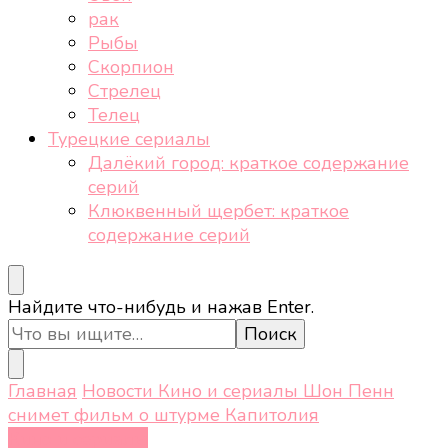
рак
Рыбы
Скорпион
Стрелец
Телец
Турецкие сериалы
Далёкий город: краткое содержание
серий
Клюквенный щербет: краткое
содержание серий
Ищите
Найдите что-нибудь и нажав Enter.
что-
то?
Главная
Новости
Кино и сериалы
Шон Пенн
снимет фильм о штурме Капитолия
Кино и сериалы