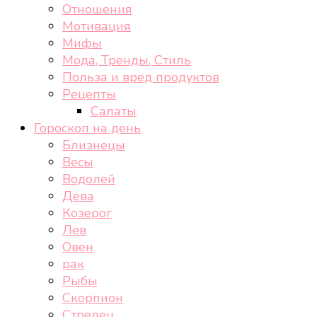
Отношения
Мотивация
Мифы
Мода, Тренды, Стиль
Польза и вред продуктов
Рецепты
Салаты
Гороскоп на день
Близнецы
Весы
Водолей
Дева
Козерог
Лев
Овен
рак
Рыбы
Скорпион
Стрелец