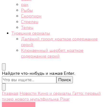
рак
Рыбы
Скорпион
Стрелец
Телец
Турецкие сериалы
Далёкий город: краткое содержание
серий
Клюквенный щербет: краткое
содержание серий
Ищите
Найдите что-нибудь и нажав Enter.
что-
то?
Главная
Новости
Кино и сериалы
Гатто: первый
тизер нового мультфильма Pixar
Кино и сериалы