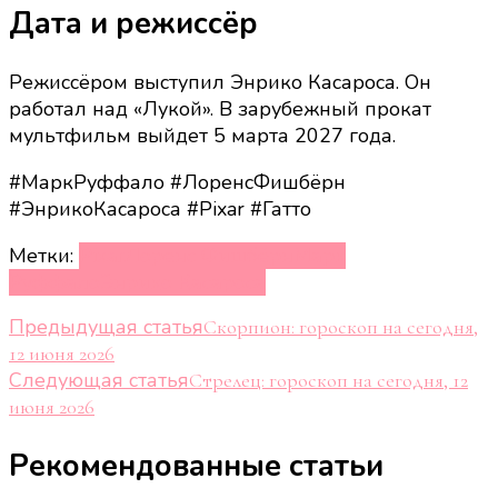
Дата и режиссёр
Режиссёром выступил Энрико Касароса. Он
работал над «Лукой». В зарубежный прокат
мультфильм выйдет 5 марта 2027 года.
#МаркРуффало #ЛоренсФишбёрн
#ЭнрикоКасароса #Pixar #Гатто
Метки:
Pixar
Лоренс Фишбёрн
Марк
Руффало
Энрико Касароса
Навигация
Предыдущая статья
Скорпион: гороскоп на сегодня,
12 июня 2026
по
Следующая статья
Стрелец: гороскоп на сегодня, 12
записям
июня 2026
Рекомендованные статьи