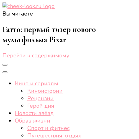
Вы читаете
cheek-look.ru
Женский сайт о звездах и кино, а также трендах,
здоровом образе жизни, спорте, стиле, отдыхе и
Гатто: первый тизер нового
еде.
мультфильма Pixar
Перейти к содержимому
Кино и сериалы
Киноистории
Рецензии
Герой дня
Новости звёзд
Образ жизни
Спорт и фитнес
Путешествия, отдых