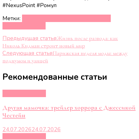
#NexusPoint #Ромул
Метки:
NexusPoint
Майкл Сарноски
Феде
Альварес
Чужой
Навигация
Предыдущая статья
Жизнь после развода: как
Николь Кидман строит новый мир
по
Следующая статья
Парижская неделя моды: между
записям
подиумом и улицей
Рекомендованные статьи
Кино и сериалы
Другая мамочка: трейлер хоррора с Джессикой
Честейн
24.07.2026
24.07.2026
Кино и сериалы