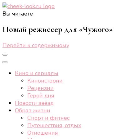
Вы читаете
cheek-look.ru
Женский сайт о звездах и кино, а также трендах,
здоровом образе жизни, спорте, стиле, отдыхе и
Новый режиссер для «Чужого»
еде.
Перейти к содержимому
Кино и сериалы
Киноистории
Рецензии
Герой дня
Новости звёзд
Образ жизни
Спорт и фитнес
Путешествия, отдых
Отношения