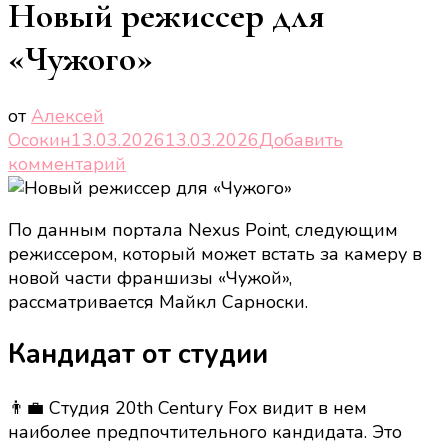
Новый режиссер для
«Чужого»
от
Алексей
Осокин
13.03.2026
13.03.2026
Добавить
к
комментарий
записи
Новый
По данным портала Nexus Point, следующим
режиссер
режиссером, который может встать за камеру в
для
новой части франшизы «Чужой»,
«Чужого»
рассматривается Майкл Сарноски.
Кандидат от студии
👨‍💼 Студия 20th Century Fox видит в нем
наиболее предпочтительного кандидата. Это