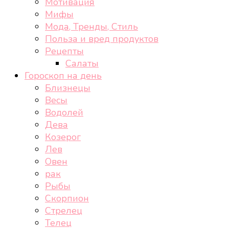
Мотивация
Мифы
Мода, Тренды, Стиль
Польза и вред продуктов
Рецепты
Салаты
Гороскоп на день
Близнецы
Весы
Водолей
Дева
Козерог
Лев
Овен
рак
Рыбы
Скорпион
Стрелец
Телец