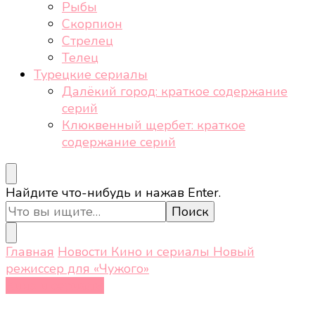
Рыбы
Скорпион
Стрелец
Телец
Турецкие сериалы
Далёкий город: краткое содержание
серий
Клюквенный щербет: краткое
содержание серий
Ищите
Найдите что-нибудь и нажав Enter.
что-
то?
Главная
Новости
Кино и сериалы
Новый
режиссер для «Чужого»
Кино и сериалы