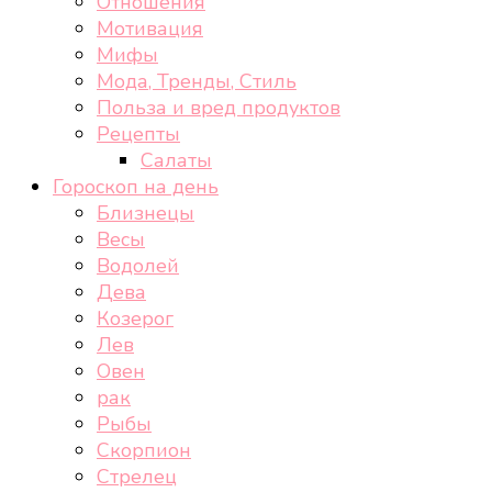
Отношения
Мотивация
Мифы
Мода, Тренды, Стиль
Польза и вред продуктов
Рецепты
Салаты
Гороскоп на день
Близнецы
Весы
Водолей
Дева
Козерог
Лев
Овен
рак
Рыбы
Скорпион
Стрелец