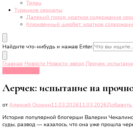
Телец
Турецкие сериалы
Далёкий город: краткое содержание сер
Клюквенный щербет: краткое содержани
Ищите
Найдите что-нибудь и нажав Enter.
что-
то?
Главная
Новости
Новости звёзд
Лерчек: испытани
Новости звёзд
Лерчек: испытание на прочн
от
Алексей Осокин
11.03.2026
11.03.2026
Добавить
История популярной блогерши Валерии Чекалиной
суды, развод — казалось, что она уже прошла чер