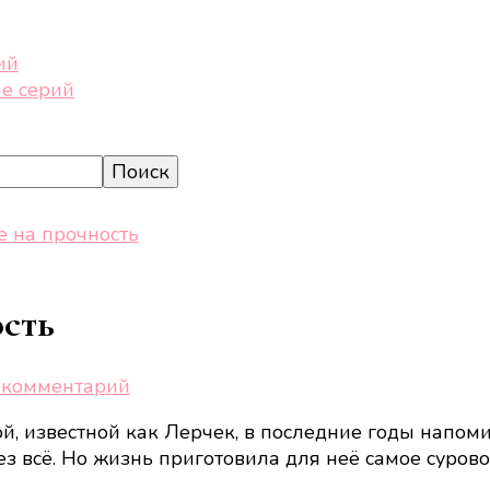
ий
е серий
е на прочность
ость
к
 комментарий
записи
, известной как Лерчек, в последние годы напом
Лерчек:
ез всё. Но жизнь приготовила для неё самое суров
испытание