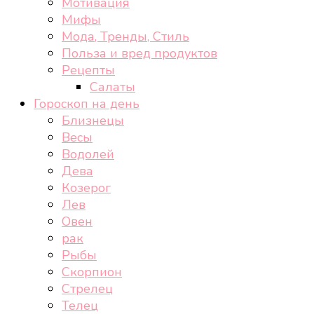
Мотивация
Мифы
Мода, Тренды, Стиль
Польза и вред продуктов
Рецепты
Салаты
Гороскоп на день
Близнецы
Весы
Водолей
Дева
Козерог
Лев
Овен
рак
Рыбы
Скорпион
Стрелец
Телец