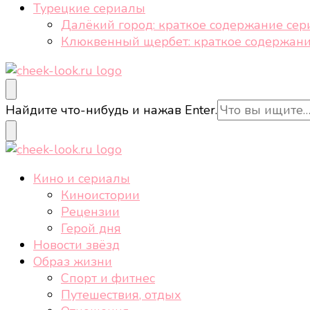
Турецкие сериалы
Далёкий город: краткое содержание сер
Клюквенный щербет: краткое содержани
cheek-look.ru
Женский сайт о звездах и кино, а также трендах, 
Ищите
Найдите что-нибудь и нажав Enter.
что-
то?
cheek-look.ru
Женский сайт о звездах и кино, а также трендах, 
Кино и сериалы
Киноистории
Рецензии
Герой дня
Новости звёзд
Образ жизни
Спорт и фитнес
Путешествия, отдых