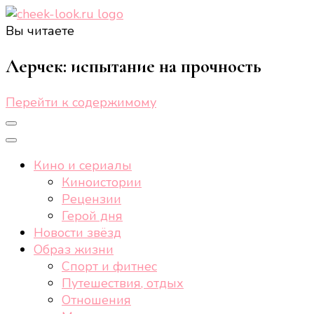
Вы читаете
cheek-look.ru
Женский сайт о звездах и кино, а также трендах, 
Лерчек: испытание на прочность
Перейти к содержимому
Кино и сериалы
Киноистории
Рецензии
Герой дня
Новости звёзд
Образ жизни
Спорт и фитнес
Путешествия, отдых
Отношения