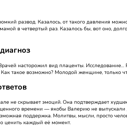
на
прочность
ромкий развод. Казалось, от такого давления можн
амой в четвертый раз. Казалось бы, вот оно, долго
 диагноз
Врачей насторожил вид плаценты. Исследование… Ре
х. Как такое возможно? Молодой женщине, только 
ответов
нале не скрывает эмоций. Она подтверждает худше
оценного времени — якобы Валерию не выпускали д
озможная поддержка. Молитвы, мысли, просто чело
но ценить каждый её момент.