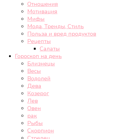
Отношения
Мотивация
Мифы
Мода, Тренды, Стиль
Польза и вред продуктов
Рецепты
Салаты
Гороскоп на день
Близнецы
Весы
Водолей
Дева
Козерог
Лев
Овен
рак
Рыбы
Скорпион
Стрелец