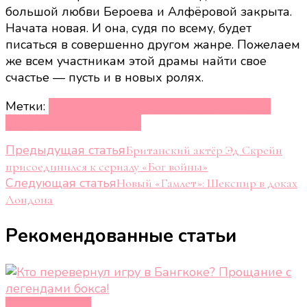
большой любви Бероева и Алфёровой закрыта.
Начата новая. И она, судя по всему, будет
писаться в совершенно другом жанре. Пожелаем
же всем участникам этой драмы найти свое
счастье — пусть и в новых ролях.
Метки:
Анна Панкратова
Егор Бероев
Ксения
Алфёрова
Расставание
Навигация
Предыдущая статья
Британский актёр Эд Скрейн
присоединился к сериалу «Бог войны»
по
Следующая статья
Новый «Гамлет»: Шекспир в доках
записям
Лондона
Рекомендованные статьи
Новости звёзд