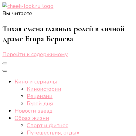
Вы читаете
cheek-look.ru
Женский сайт о звездах и кино, а также трендах,
здоровом образе жизни, спорте, стиле, отдыхе и
Тихая смена главных ролей в личной
еде.
драме Егора Бероева
Перейти к содержимому
Кино и сериалы
Киноистории
Рецензии
Герой дня
Новости звёзд
Образ жизни
Спорт и фитнес
Путешествия, отдых