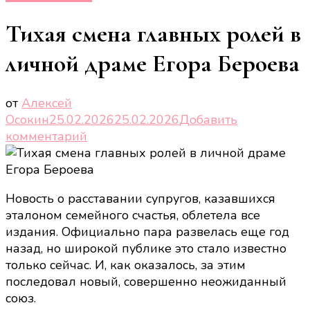
Тихая смена главных ролей в
личной драме Егора Бероева
от
Алексей
Осокин
25.02.2026
25.02.2026
Добавить
к
комментарий
записи
Тихая
смена
Новость о расставании супругов, казавшихся
главных
эталоном семейного счастья, облетела все
ролей
издания. Официально пара развелась еще год
в
назад, но широкой публике это стало известно
личной
только сейчас. И, как оказалось, за этим
драме
последовал новый, совершенно неожиданный
Егора
союз.
Бероева