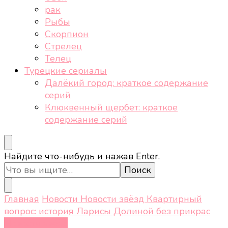
рак
Рыбы
Скорпион
Стрелец
Телец
Турецкие сериалы
Далёкий город: краткое содержание
серий
Клюквенный щербет: краткое
содержание серий
Ищите
Найдите что-нибудь и нажав Enter.
что-
то?
Главная
Новости
Новости звёзд
Квартирный
вопрос: история Ларисы Долиной без прикрас
Новости звёзд