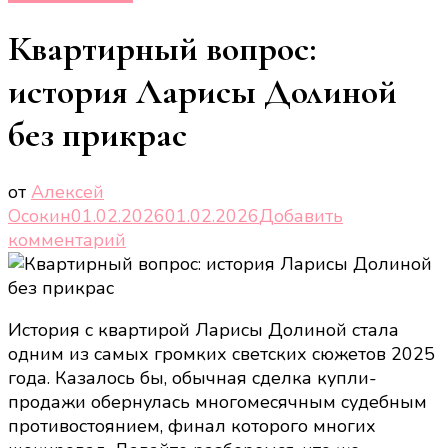
Квартирный вопрос:
история Ларисы Долиной
без прикрас
от
Алексей
Осокин
01.02.2026
01.02.2026
Добавить
к
комментарий
записи
Квартирный
вопрос:
История с квартирой Ларисы Долиной стала
история
одним из самых громких светских сюжетов 2025
Ларисы
года. Казалось бы, обычная сделка купли-
Долиной
продажи обернулась многомесячным судебным
без
противостоянием, финал которого многих
прикрас