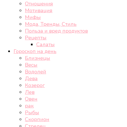
Отношения
Мотивация
Мифы
Мода, Тренды, Стиль
Польза и вред продуктов
Рецепты
Салаты
Гороскоп на день
Близнецы
Весы
Водолей
Дева
Козерог
Лев
Овен
рак
Рыбы
Скорпион
Стрелец