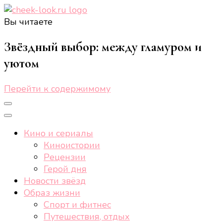
Вы читаете
cheek-look.ru
Женский сайт о звездах и кино, а также трендах,
здоровом образе жизни, спорте, стиле, отдыхе и
Звёздный выбор: между гламуром и
еде.
уютом
Перейти к содержимому
Кино и сериалы
Киноистории
Рецензии
Герой дня
Новости звёзд
Образ жизни
Спорт и фитнес
Путешествия, отдых