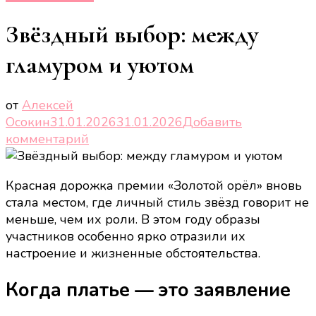
Звёздный выбор: между
гламуром и уютом
от
Алексей
Осокин
31.01.2026
31.01.2026
Добавить
к
комментарий
записи
Звёздный
Красная дорожка премии «Золотой орёл» вновь
выбор:
стала местом, где личный стиль звёзд говорит не
между
меньше, чем их роли. В этом году образы
гламуром
участников особенно ярко отразили их
и
настроение и жизненные обстоятельства.
уютом
Когда платье — это заявление