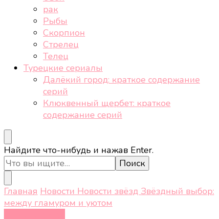
рак
Рыбы
Скорпион
Стрелец
Телец
Турецкие сериалы
Далёкий город: краткое содержание
серий
Клюквенный щербет: краткое
содержание серий
Ищите
Найдите что-нибудь и нажав Enter.
что-
то?
Главная
Новости
Новости звёзд
Звёздный выбор:
между гламуром и уютом
Новости звёзд