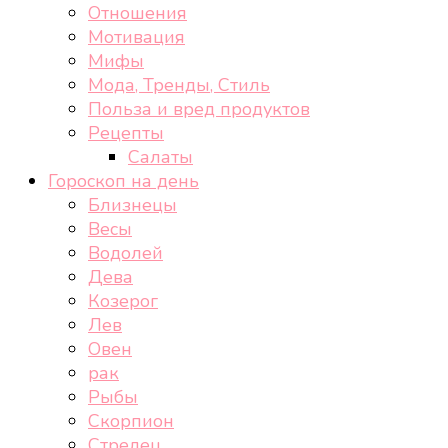
Отношения
Мотивация
Мифы
Мода, Тренды, Стиль
Польза и вред продуктов
Рецепты
Салаты
Гороскоп на день
Близнецы
Весы
Водолей
Дева
Козерог
Лев
Овен
рак
Рыбы
Скорпион
Стрелец