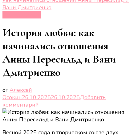
Вани Дмитриенко
Новости звёзд
История любви: как
начинались отношения
Анны Пересильд и Вани
Дмитриенко
от
Алексей
Осокин
26.10.2025
26.10.2025
Добавить
к
комментарий
записи
История
любви:
Весной 2025 года в творческом союзе двух
как