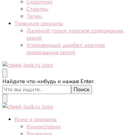
Скорпион
Стрелец
Телец
Турецкие сериалы
Далёкий город: краткое содержание
серий
Клюквенный щербет: краткое
содержание серий
cheek-look.ru
Женский сайт о звездах и кино, а также трендах,
Ищите
Найдите что-нибудь и нажав Enter.
здоровом образе жизни, спорте, стиле, отдыхе и
что-
еде.
то?
cheek-look.ru
Женский сайт о звездах и кино, а также трендах,
Кино и сериалы
здоровом образе жизни, спорте, стиле, отдыхе и
Киноистории
еде.
Рецензии