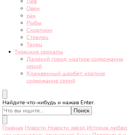
Лев
Овен
рак
Рыбы
Скорпион
Стрелец
Телец
Турецкие сериалы
Далёкий город: краткое содержание
серий
Клюквенный щербет: краткое
содержание серий
Ищите
Найдите что-нибудь и нажав Enter.
что-
то?
Главная
Новости
Новости звёзд
История любви:
как начинались отношения Анны Пересильд и