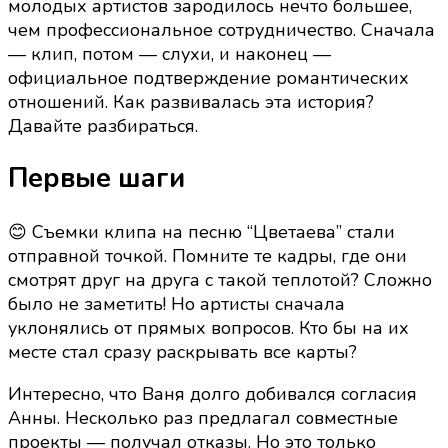
молодых артистов зародилось нечто большее,
начинались
чем профессиональное сотрудничество. Сначала
отношения
— клип, потом — слухи, и наконец —
Анны
официальное подтверждение романтических
Пересильд
отношений. Как развивалась эта история?
и
Давайте разбираться.
Вани
Дмитриенко
Первые шаги
😊 Съемки клипа на песню “Цветаева” стали
отправной точкой. Помните те кадры, где они
смотрят друг на друга с такой теплотой? Сложно
было не заметить! Но артисты сначала
уклонялись от прямых вопросов. Кто бы на их
месте стал сразу раскрывать все карты?
Интересно, что Ваня долго добивался согласия
Анны. Несколько раз предлагал совместные
проекты — получал отказы. Но это только