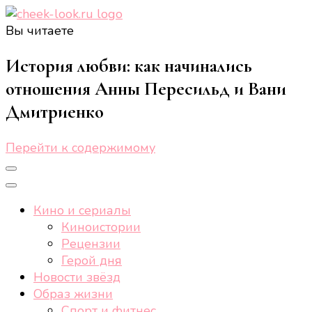
Вы читаете
cheek-look.ru
Женский сайт о звездах и кино, а также трендах,
здоровом образе жизни, спорте, стиле, отдыхе и
История любви: как начинались
еде.
отношения Анны Пересильд и Вани
Дмитриенко
Перейти к содержимому
Кино и сериалы
Киноистории
Рецензии
Герой дня
Новости звёзд
Образ жизни
Спорт и фитнес