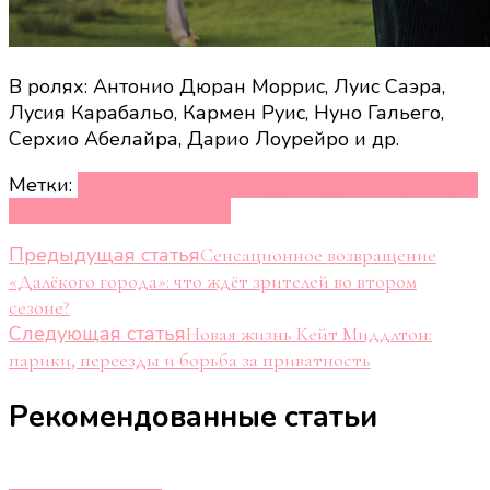
В ролях: Антонио Дюран Моррис, Луис Саэра,
Лусия Карабальо, Кармен Руис, Нуно Гальего,
Серхио Абелайра, Дарио Лоурейро и др.
Метки:
Антонио Дюран Моррис
Кармен Руис
Луис
Саэра
Лусия Карабальо
Навигация
Предыдущая статья
Сенсационное возвращение
«Далёкого города»: что ждёт зрителей во втором
по
сезоне?
Следующая статья
записям
Новая жизнь Кейт Миддлтон:
парики, переезды и борьба за приватность
Рекомендованные статьи