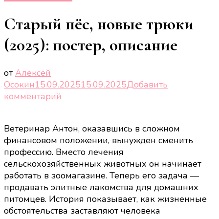
Старый пёс, новые трюки
(2025): постер, описание
от
Алексей
Осокин
15.09.2025
15.09.2025
Добавить
к
комментарий
записи
Старый
Ветеринар Антон, оказавшись в сложном
пёс,
финансовом положении, вынужден сменить
новые
профессию. Вместо лечения
трюки
сельскохозяйственных животных он начинает
(2025):
работать в зоомагазине. Теперь его задача —
постер,
продавать элитные лакомства для домашних
описание
питомцев. История показывает, как жизненные
обстоятельства заставляют человека