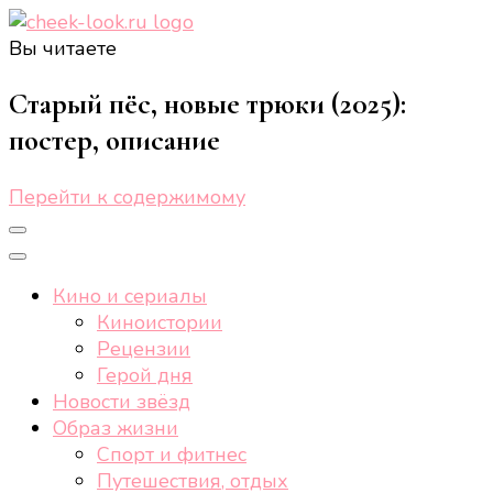
Вы читаете
cheek-look.ru
Женский сайт о звездах и кино, а также трендах,
здоровом образе жизни, спорте, стиле, отдыхе и
Старый пёс, новые трюки (2025):
еде.
постер, описание
Перейти к содержимому
Кино и сериалы
Киноистории
Рецензии
Герой дня
Новости звёзд
Образ жизни
Спорт и фитнес
Путешествия, отдых