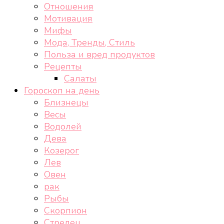
Отношения
Мотивация
Мифы
Мода, Тренды, Стиль
Польза и вред продуктов
Рецепты
Салаты
Гороскоп на день
Близнецы
Весы
Водолей
Дева
Козерог
Лев
Овен
рак
Рыбы
Скорпион
Стрелец