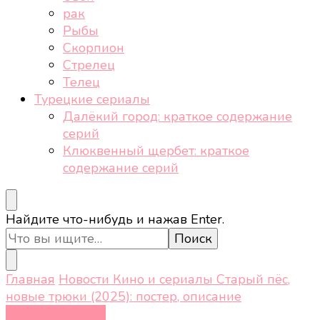
рак
Рыбы
Скорпион
Стрелец
Телец
Турецкие сериалы
Далёкий город: краткое содержание
серий
Клюквенный щербет: краткое
содержание серий
Ищите
Найдите что-нибудь и нажав Enter.
что-
то?
Главная
Новости
Кино и сериалы
Старый пёс,
новые трюки (2025): постер, описание
Кино и сериалы