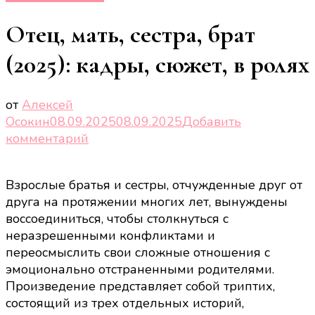
Отец, мать, сестра, брат
(2025): кадры, сюжет, в ролях
от
Алексей
Осокин
08.09.2025
08.09.2025
Добавить
к
комментарий
записи
Отец,
Взрослые братья и сестры, отчужденные друг от
мать,
друга на протяжении многих лет, вынуждены
сестра,
воссоединиться, чтобы столкнуться с
брат
неразрешенными конфликтами и
(2025):
переосмыслить свои сложные отношения с
кадры,
эмоционально отстраненными родителями.
сюжет,
Произведение представляет собой триптих,
в
состоящий из трех отдельных историй,
ролях