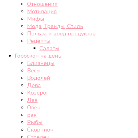
Отношения
Мотивация
Мифы
Мода, Тренды, Стиль
Польза и вред продуктов
Рецепты
Салаты
Гороскоп на день
Близнецы
Весы
Водолей
Дева
Козерог
Лев
Овен
рак
Рыбы
Скорпион
Стрелец