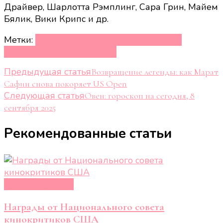
Драйвер, Шарлотта Рэмплинг, Сара Грин, Майем
Бялик, Вики Крипс и др.
Метки:
Адам Драйвер
Кейт Бланшетт
Том
Уэйтс
Шарлотта Рэмплинг
Навигация
Предыдущая статья
Возвращение легенды: как Марат
Сафин снова покоряет US Open
по
Следующая статья
Овен: гороскоп на сегодня, 8
записям
сентября 2025
Рекомендованные статьи
Кино и сериалы
Награды от Национального совета
кинокритиков США