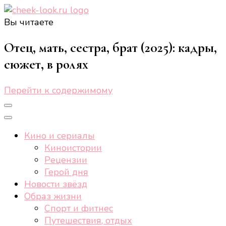
Вы читаете
cheek-look.ru
Женский сайт о звездах и кино, а также трендах,
здоровом образе жизни, спорте, стиле, отдыхе и
Отец, мать, сестра, брат (2025): кадры,
еде.
сюжет, в ролях
Перейти к содержимому
Кино и сериалы
Киноистории
Рецензии
Герой дня
Новости звёзд
Образ жизни
Спорт и фитнес
Путешествия, отдых