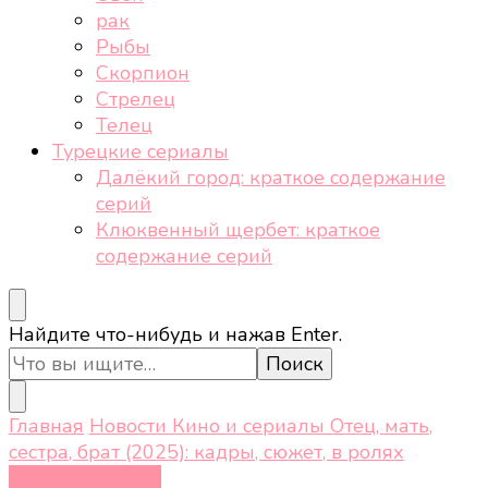
рак
Рыбы
Скорпион
Стрелец
Телец
Турецкие сериалы
Далёкий город: краткое содержание
серий
Клюквенный щербет: краткое
содержание серий
Ищите
Найдите что-нибудь и нажав Enter.
что-
то?
Главная
Новости
Кино и сериалы
Отец, мать,
сестра, брат (2025): кадры, сюжет, в ролях
Кино и сериалы