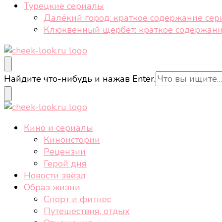
Турецкие сериалы
Далёкий город: краткое содержание сер
Клюквенный щербет: краткое содержани
cheek-look.ru
Женский сайт о звездах и кино, а также трендах, 
Ищите
Найдите что-нибудь и нажав Enter.
что-
то?
cheek-look.ru
Женский сайт о звездах и кино, а также трендах, 
Кино и сериалы
Киноистории
Рецензии
Герой дня
Новости звёзд
Образ жизни
Спорт и фитнес
Путешествия, отдых