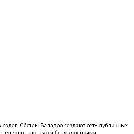
х годов. Сёстры Баладро создают сеть публичных
остепенно становятся безжалостными