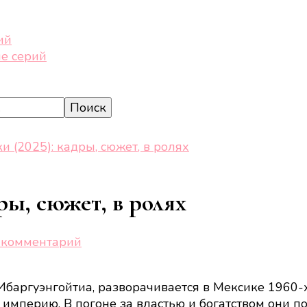
ий
е серий
 (2025): кадры, сюжет, в ролях
ры, сюжет, в ролях
к
 комментарий
записи
Мёртвые
Ибаргуэнгойтиа, разворачивается в Мексике 1960-
девушки
империю. В погоне за властью и богатством они п