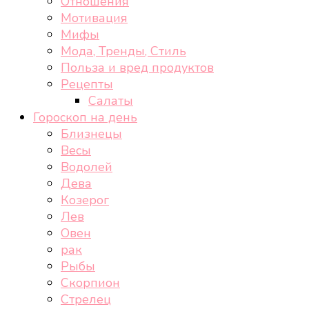
Отношения
Мотивация
Мифы
Мода, Тренды, Стиль
Польза и вред продуктов
Рецепты
Салаты
Гороскоп на день
Близнецы
Весы
Водолей
Дева
Козерог
Лев
Овен
рак
Рыбы
Скорпион
Стрелец