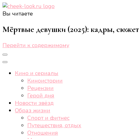
Вы читаете
cheek-look.ru
Женский сайт о звездах и кино, а также трендах, 
Мёртвые девушки (2025): кадры, сюжет,
Перейти к содержимому
Кино и сериалы
Киноистории
Рецензии
Герой дня
Новости звёзд
Образ жизни
Спорт и фитнес
Путешествия, отдых
Отношения