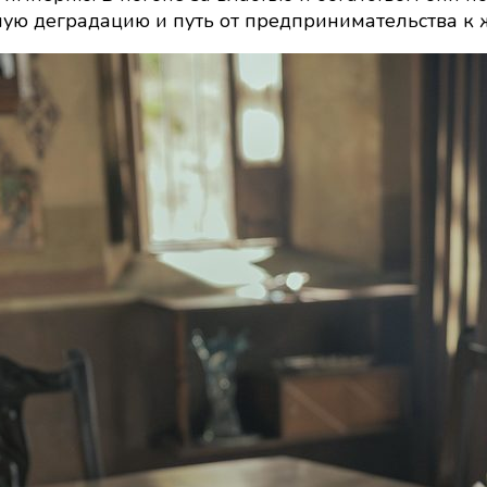
(2025):
ую деградацию и путь от предпринимательства к 
кадры,
сюжет,
в
ролях