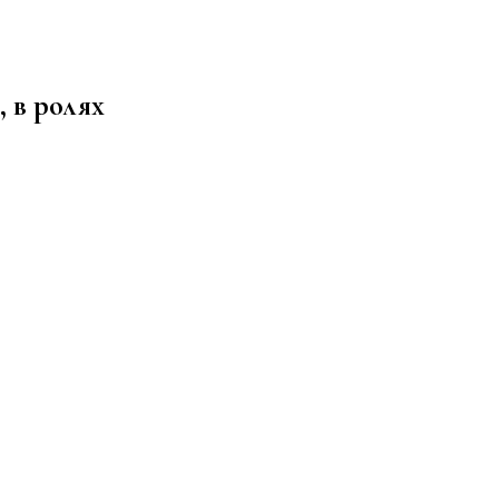
здоровом образе жизни, спорте, стиле, отдыхе и еде
 в ролях