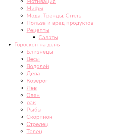
Мотивация
Мифы
Мода, Тренды, Стиль
Польза и вред продуктов
Рецепты
Салаты
Гороскоп на день
Близнецы
Весы
Водолей
Дева
Козерог
Лев
Овен
рак
Рыбы
Скорпион
Стрелец
Телец