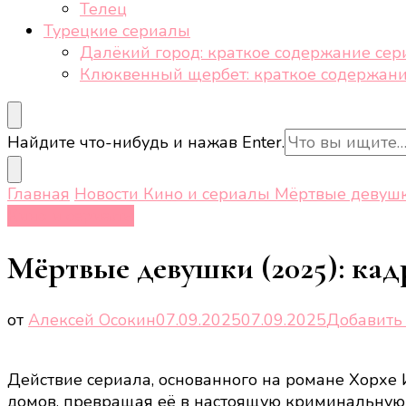
Телец
Турецкие сериалы
Далёкий город: краткое содержание сер
Клюквенный щербет: краткое содержани
Ищите
Найдите что-нибудь и нажав Enter.
что-
то?
Главная
Новости
Кино и сериалы
Мёртвые девушки
Кино и сериалы
Мёртвые девушки (2025): кад
от
Алексей Осокин
07.09.2025
07.09.2025
Добавить
Действие сериала, основанного на романе Хорхе 
домов, превращая её в настоящую криминальную 