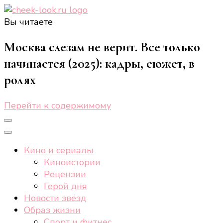
Вы читаете
cheek-look.ru
Женский сайт о звездах и кино, а также трендах,
здоровом образе жизни, спорте, стиле, отдыхе и
Москва слезам не верит. Все только
еде.
начинается (2025): кадры, сюжет, в
ролях
Перейти к содержимому
Кино и сериалы
Киноистории
Рецензии
Герой дня
Новости звёзд
Образ жизни
Спорт и фитнес