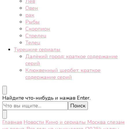
Лев
Овен
рак
Рыбы
Скорпион
Стрелец
Телец
Турецкие сериалы
Далёкий город: краткое содержание
серий
Клюквенный щербет: краткое
содержание серий
Ищите
Найдите что-нибудь и нажав Enter.
что-
то?
Главная
Новости
Кино и сериалы
Москва слезам
не верит. Все только начинается (2025): кадры,