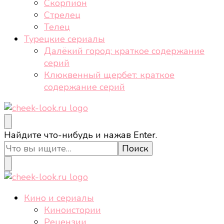
Скорпион
Стрелец
Телец
Турецкие сериалы
Далёкий город: краткое содержание
серий
Клюквенный щербет: краткое
содержание серий
cheek-look.ru
Женский сайт о звездах и кино, а также трендах,
Ищите
Найдите что-нибудь и нажав Enter.
здоровом образе жизни, спорте, стиле, отдыхе и
что-
еде.
то?
cheek-look.ru
Женский сайт о звездах и кино, а также трендах,
Кино и сериалы
здоровом образе жизни, спорте, стиле, отдыхе и
Киноистории
еде.
Рецензии