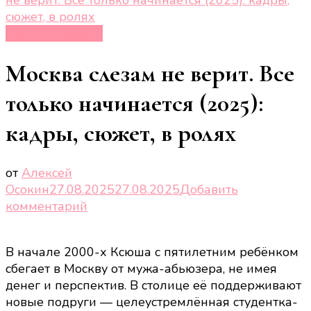
сюжет, в ролях
Кино и сериалы
Москва слезам не верит. Все
только начинается (2025):
кадры, сюжет, в ролях
от
Алексей
Осокин
27.08.2025
27.08.2025
Добавить
к
комментарий
записи
Москва
В начале 2000-х Ксюша с пятилетним ребёнком
слезам
сбегает в Москву от мужа-абьюзера, не имея
не
денег и перспектив. В столице её поддерживают
верит.
новые подруги — целеустремлённая студентка-
Все