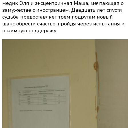
медик Оля и эксцентричная Маша, мечтающая о
только
замужестве с иностранцем. Двадцать лет спустя
начинается
судьба предоставляет трём подругам новый
(2025):
шанс обрести счастье, пройдя через испытания и
кадры,
взаимную поддержку.
сюжет,
в
ролях