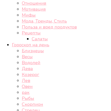
Отношения
Мотивация
Мифы
Мода, Тренды, Стиль
Польза и вред продуктов
Рецепты
Салаты
Гороскоп на день
Близнецы
Весы
Водолей
Дева
Козерог
Лев
Овен
рак
Рыбы
Скорпион
Стрелец