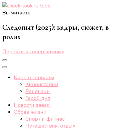
Вы читаете
cheek-look.ru
Женский сайт о звездах и кино, а также трендах,
здоровом образе жизни, спорте, стиле, отдыхе и
Следопыт (2025): кадры, сюжет, в
еде.
ролях
Перейти к содержимому
Кино и сериалы
Киноистории
Рецензии
Герой дня
Новости звёзд
Образ жизни
Спорт и фитнес
Путешествия, отдых