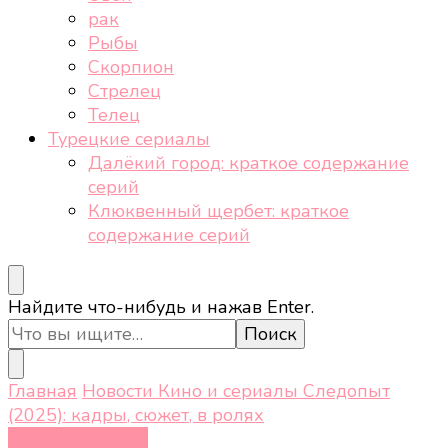
рак
Рыбы
Скорпион
Стрелец
Телец
Турецкие сериалы
Далёкий город: краткое содержание
серий
Клюквенный щербет: краткое
содержание серий
Ищите
Найдите что-нибудь и нажав Enter.
что-
то?
Главная
Новости
Кино и сериалы
Следопыт
(2025): кадры, сюжет, в ролях
Кино и сериалы