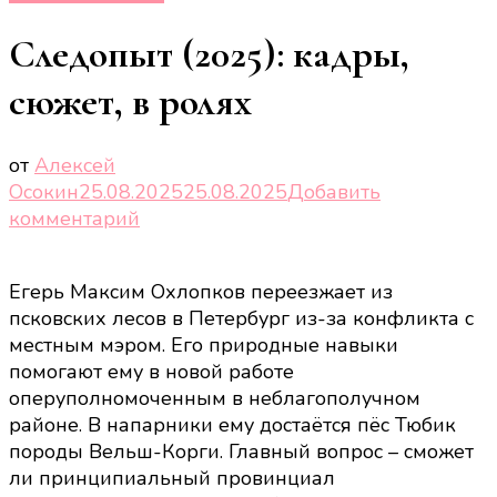
Следопыт (2025): кадры,
сюжет, в ролях
от
Алексей
Осокин
25.08.2025
25.08.2025
Добавить
к
комментарий
записи
Следопыт
Егерь Максим Охлопков переезжает из
(2025):
псковских лесов в Петербург из-за конфликта с
кадры,
местным мэром. Его природные навыки
сюжет,
помогают ему в новой работе
в
оперуполномоченным в неблагополучном
ролях
районе. В напарники ему достаётся пёс Тюбик
породы Вельш-Корги. Главный вопрос – сможет
ли принципиальный провинциал