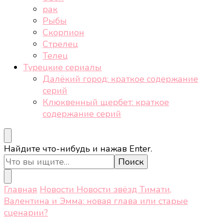
рак
Рыбы
Скорпион
Стрелец
Телец
Турецкие сериалы
Далёкий город: краткое содержание
серий
Клюквенный щербет: краткое
содержание серий
Ищите
Найдите что-нибудь и нажав Enter.
что-
то?
Главная
Новости
Новости звёзд
Тимати,
Валентина и Эмма: новая глава или старые
сценарии?