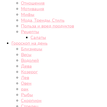
Отношения
Мотивация
Мифы
Мода, Тренды, Стиль
Польза и вред продуктов
Рецепты
Салаты
Гороскоп на день
Близнецы
Весы
Водолей
Дева
Козерог
Лев
Овен
рак
Рыбы
Скорпион
Стрелец