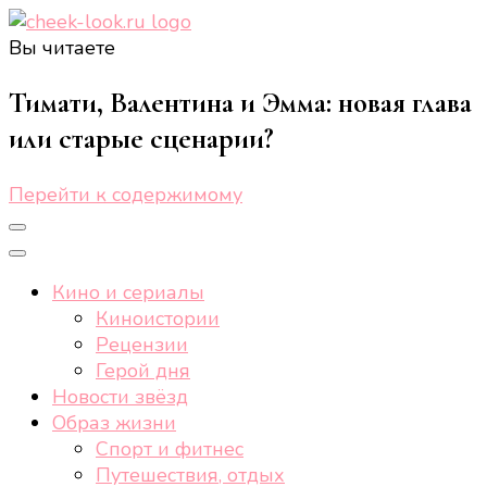
Вы читаете
cheek-look.ru
Женский сайт о звездах и кино, а также трендах,
здоровом образе жизни, спорте, стиле, отдыхе и
Тимати, Валентина и Эмма: новая глава
еде.
или старые сценарии?
Перейти к содержимому
Кино и сериалы
Киноистории
Рецензии
Герой дня
Новости звёзд
Образ жизни
Спорт и фитнес
Путешествия, отдых