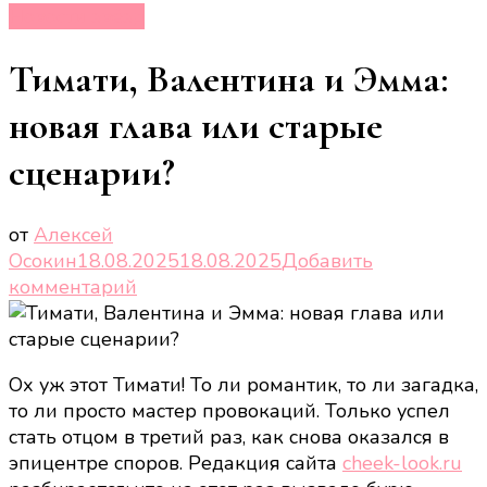
Новости звёзд
Тимати, Валентина и Эмма:
новая глава или старые
сценарии?
от
Алексей
Осокин
18.08.2025
18.08.2025
Добавить
к
комментарий
записи
Тимати,
Валентина
Ох уж этот Тимати! То ли романтик, то ли загадка,
и
то ли просто мастер провокаций. Только успел
Эмма:
стать отцом в третий раз, как снова оказался в
новая
эпицентре споров. Редакция сайта
cheek-look.ru
глава