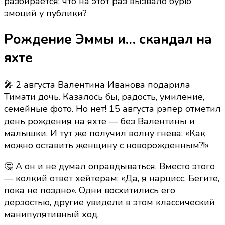
разбирается: что на этот раз вызвало бурю
или
эмоций у публики?
старые
сценарии?
Рождение Эммы и… скандал на
яхте
🎤 2 августа Валентина Иванова подарила
Тимати дочь. Казалось бы, радость, умиление,
семейные фото. Но нет! 15 августа рэпер отметил
день рождения на яхте — без Валентины и
малышки. И тут же получил волну гнева: «Как
можно оставить женщину с новорожденным?!»
🤔 А он и не думал оправдываться. Вместо этого
— колкий ответ хейтерам: «Да, я нарцисс. Бегите,
пока не поздно». Одни восхитились его
дерзостью, другие увидели в этом классический
манипулятивный ход.