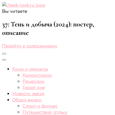
Вы читаете
cheek-look.ru
Женский сайт о звездах и кино, а также трендах,
здоровом образе жизни, спорте, стиле, отдыхе и
37: Тень и добыча (2024): постер,
еде.
описание
Перейти к содержимому
Кино и сериалы
Киноистории
Рецензии
Герой дня
Новости звёзд
Образ жизни
Спорт и фитнес
Путешествия, отдых