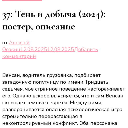
37: Тень и добыча (2024):
постер, описание
от
Алексей
Осокин
12.08.2025
12.08.2025
Добавить
к
комментарий
записи
37:
Венсан, водитель грузовика, подбирает
Тень
загадочную попутчицу по имени Тридцать
и
седьмая, чье странное поведение настораживает
добыча
его. Однако вскоре выясняется, что и сам Венсан
(2024):
скрывает темные секреты. Между ними
постер,
разворачивается опасная психологическая игра,
описание
стремительно перерастающая в
неконтролируемый конфликт. Оба персонажа