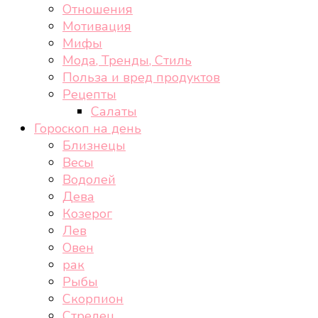
Отношения
Мотивация
Мифы
Мода, Тренды, Стиль
Польза и вред продуктов
Рецепты
Салаты
Гороскоп на день
Близнецы
Весы
Водолей
Дева
Козерог
Лев
Овен
рак
Рыбы
Скорпион
Стрелец