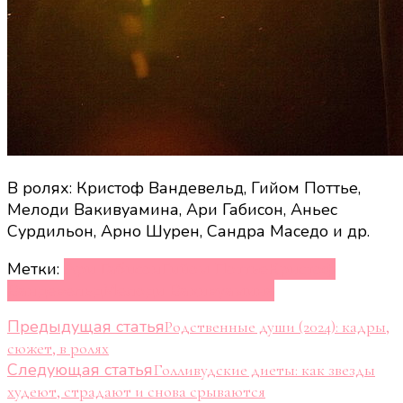
В ролях: Кристоф Вандевельд, Гийом Поттье,
Мелоди Вакивуамина, Ари Габисон, Аньес
Сурдильон, Арно Шурен, Сандра Маседо и др.
Метки:
Ари Габисон
Гийом Поттье
Кристоф
Вандевельд
Мелоди Вакивуамина
Навигация
Предыдущая статья
Родственные души (2024): кадры,
сюжет, в ролях
по
Следующая статья
Голливудские диеты: как звезды
записям
худеют, страдают и снова срываются