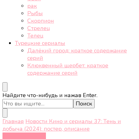
рак
Рыбы
Скорпион
Стрелец
Телец
Турецкие сериалы
Далёкий город: краткое содержание
серий
Клюквенный щербет: краткое
содержание серий
Ищите
Найдите что-нибудь и нажав Enter.
что-
то?
Главная
Новости
Кино и сериалы
37: Тень и
добыча (2024): постер, описание
Кино и сериалы