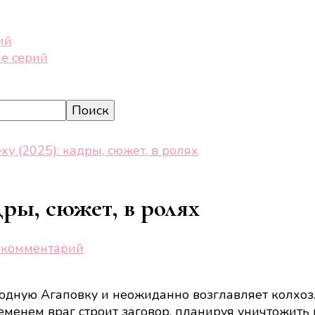
ий
е серий
еху (2025): кадры, сюжет, в ролях
адры, сюжет, в ролях
к
 комментарий
записи
Кузя.
родную Агаповку и неожиданно возглавляет колхоз
Путь
ременем враг строит заговор, планируя уничтожить 