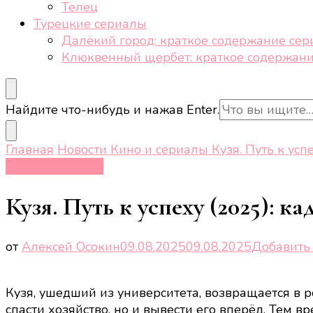
Телец
Турецкие сериалы
Далёкий город: краткое содержание сер
Клюквенный щербет: краткое содержани
Ищите
Найдите что-нибудь и нажав Enter.
что-
то?
Главная
Новости
Кино и сериалы
Кузя. Путь к усп
Кино и сериалы
Кузя. Путь к успеху (2025): к
от
Алексей Осокин
09.08.2025
09.08.2025
Добавить
Кузя, ушедший из университета, возвращается в 
спасти хозяйство, но и вывести его вперёд. Тем в