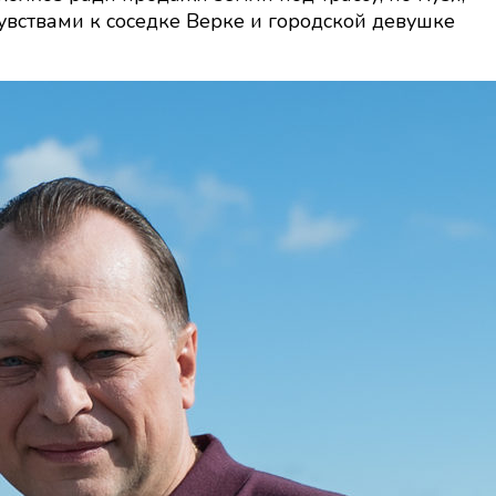
увствами к соседке Верке и городской девушке