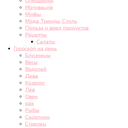
Отношения
Мотивация
Мифы
Мода, Тренды, Стиль
Польза и вред продуктов
Рецепты
Салаты
Гороскоп на день
Близнецы
Весы
Водолей
Дева
Козерог
Лев
Овен
рак
Рыбы
Скорпион
Стрелец