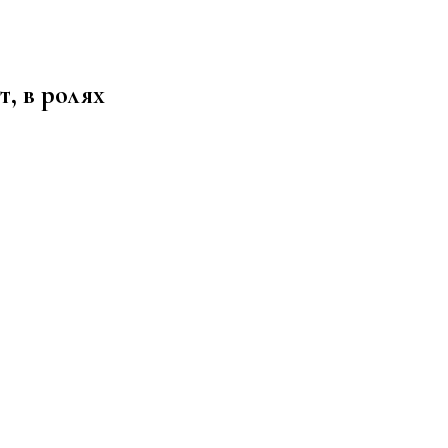
здоровом образе жизни, спорте, стиле, отдыхе и еде
т, в ролях