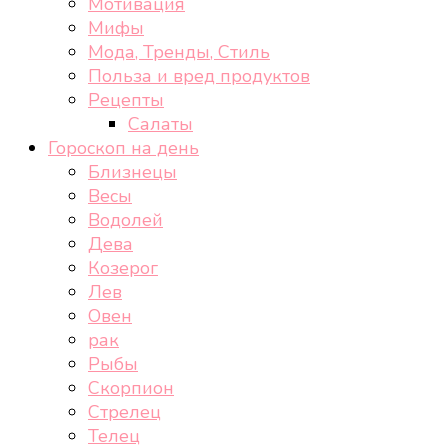
Мотивация
Мифы
Мода, Тренды, Стиль
Польза и вред продуктов
Рецепты
Салаты
Гороскоп на день
Близнецы
Весы
Водолей
Дева
Козерог
Лев
Овен
рак
Рыбы
Скорпион
Стрелец
Телец