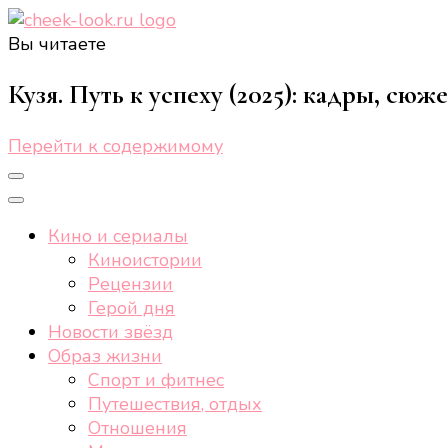
Вы читаете
cheek-look.ru
Женский сайт о звездах и кино, а также трендах, 
Кузя. Путь к успеху (2025): кадры, сюже
Перейти к содержимому
Кино и сериалы
Киноистории
Рецензии
Герой дня
Новости звёзд
Образ жизни
Спорт и фитнес
Путешествия, отдых
Отношения