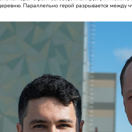
к
 деревню. Параллельно герой разрывается между ч
успеху
(2025):
кадры,
сюжет,
в
ролях