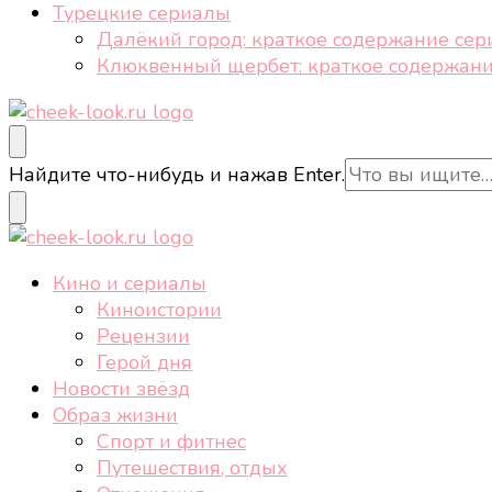
Турецкие сериалы
Далёкий город: краткое содержание сер
Клюквенный щербет: краткое содержани
cheek-look.ru
Женский сайт о звездах и кино, а также трендах, 
Ищите
Найдите что-нибудь и нажав Enter.
что-
то?
cheek-look.ru
Женский сайт о звездах и кино, а также трендах, 
Кино и сериалы
Киноистории
Рецензии
Герой дня
Новости звёзд
Образ жизни
Спорт и фитнес
Путешествия, отдых