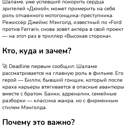
Шаламе, уже успевший покорить сердца
в
зрителей «Дюной», может примерить на себя
криминальный
роль отчаянного мотогонщика-преступника.
триллер:
Режиссёр Джеймс Мэнголд, известный по «Ford
новый
против Ferrari», снова зовёт актёра в свой проект
проект
— на этот раз в триллер «Высокая сторона».
с
Джеймсом
Кто, куда и зачем?
Мэнголдом
🚀 Deadline первым сообщил: Шаламе
рассматривается на главную роль в фильме. Его
герой — Билли, бывший гонщик, который после
краха карьеры втягивается в опасные авантюры
вместе с братом. Банки, адреналин, семейные
разборки — классика жанра, но с фирменным
стилем Мэнголда.
Почему это важно?