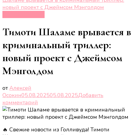
новый проект с Джеймсом Мэнголдом
Кино и сериалы
Тимоти Шаламе врывается в
криминальный триллер:
новый проект с Джеймсом
Мэнголдом
от
Алексей
Осокин
05.08.2025
05.08.2025
Добавить
к
комментарий
записи
Тимоти
Шаламе
🔥 Свежие новости из Голливуда! Тимоти
врывается