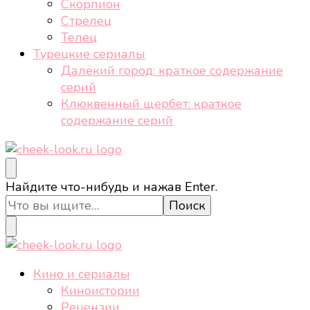
Скорпион
Стрелец
Телец
Турецкие сериалы
Далёкий город: краткое содержание
серий
Клюквенный щербет: краткое
содержание серий
cheek-look.ru
Женский сайт о звездах и кино, а также трендах,
Ищите
Найдите что-нибудь и нажав Enter.
здоровом образе жизни, спорте, стиле, отдыхе и
что-
еде.
то?
cheek-look.ru
Женский сайт о звездах и кино, а также трендах,
Кино и сериалы
здоровом образе жизни, спорте, стиле, отдыхе и
Киноистории
еде.
Рецензии