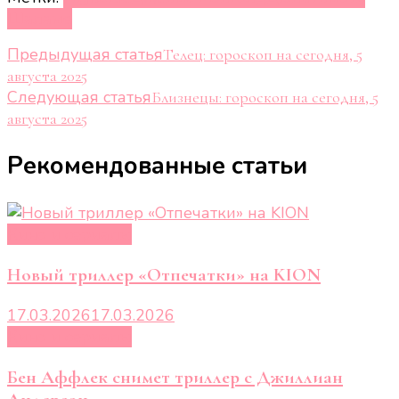
Шаламе
Навигация
Предыдущая статья
Телец: гороскоп на сегодня, 5
августа 2025
по
Следующая статья
Близнецы: гороскоп на сегодня, 5
записям
августа 2025
Рекомендованные статьи
Кино и сериалы
Новый триллер «Отпечатки» на KION
17.03.2026
17.03.2026
Кино и сериалы
Бен Аффлек снимет триллер с Джиллиан