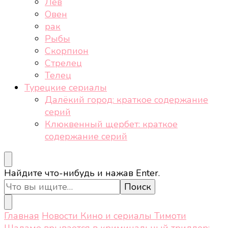
Лев
Овен
рак
Рыбы
Скорпион
Стрелец
Телец
Турецкие сериалы
Далёкий город: краткое содержание
серий
Клюквенный щербет: краткое
содержание серий
Ищите
Найдите что-нибудь и нажав Enter.
что-
то?
Главная
Новости
Кино и сериалы
Тимоти
Шаламе врывается в криминальный триллер: