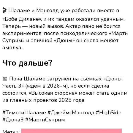
🎬 Шаламе и Мэнголд уже работали вместе в
«Бобе Дилане», и их тандем оказался удачным.
Теперь — новый вызов. Актер явно не боится
экспериментов: после психоделического «Марти
Суприм» и эпичной «Дюны» он снова меняет
амплуа.
Что дальше?
📅 Пока Шаламе загружен на съёмках «Дюны:
Часть 3» (ждём в 2026-м), но если сделка
состоится, «Высокая сторона» может стать одним
из главных проектов 2025 года.
#ТимотиШаламе #ДжеймсМэнголд #HighSide
#Дюна3 #МартиСуприм
Метки:
HighSide
Джеймс Мэнголд
Дюна
Тимоти