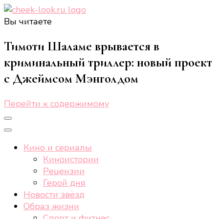
Вы читаете
cheek-look.ru
Женский сайт о звездах и кино, а также трендах,
здоровом образе жизни, спорте, стиле, отдыхе и
Тимоти Шаламе врывается в
еде.
криминальный триллер: новый проект
с Джеймсом Мэнголдом
Перейти к содержимому
Кино и сериалы
Киноистории
Рецензии
Герой дня
Новости звёзд
Образ жизни
Спорт и фитнес