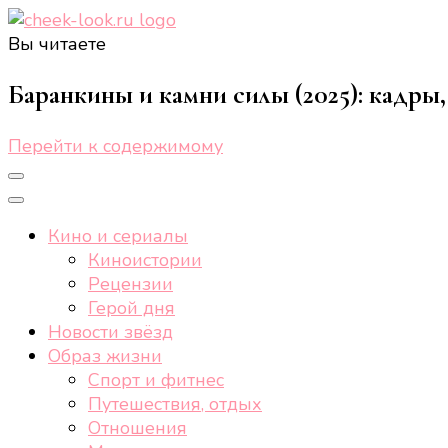
Вы читаете
cheek-look.ru
Женский сайт о звездах и кино, а также трендах, 
Баранкины и камни силы (2025): кадры,
Перейти к содержимому
Кино и сериалы
Киноистории
Рецензии
Герой дня
Новости звёзд
Образ жизни
Спорт и фитнес
Путешествия, отдых
Отношения