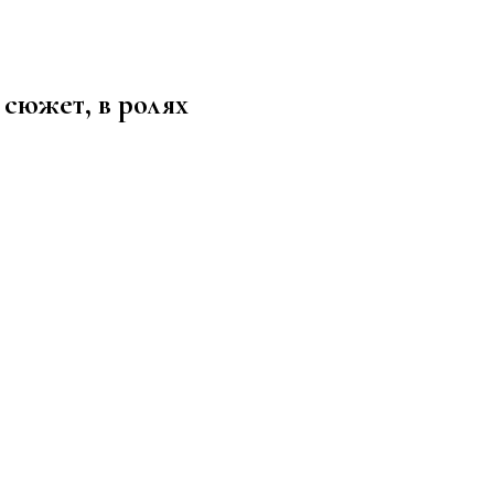
здоровом образе жизни, спорте, стиле, отдыхе и еде
 сюжет, в ролях