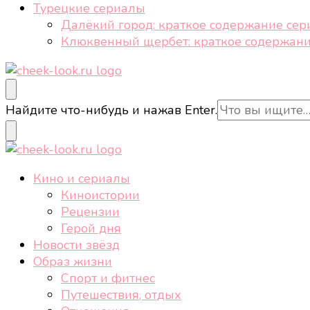
Турецкие сериалы
Далёкий город: краткое содержание сер
Клюквенный щербет: краткое содержани
cheek-look.ru
Женский сайт о звездах и кино, а также трендах, 
Ищите
Найдите что-нибудь и нажав Enter.
что-
то?
cheek-look.ru
Женский сайт о звездах и кино, а также трендах, 
Кино и сериалы
Киноистории
Рецензии
Герой дня
Новости звёзд
Образ жизни
Спорт и фитнес
Путешествия, отдых