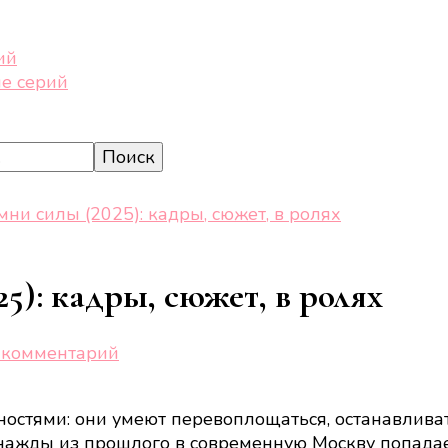
ий
е серий
ни силы (2025): кадры, сюжет, в ролях
5): кадры, сюжет, в ролях
к
 комментарий
записи
Баранкины
стями: они умеют перевоплощаться, останавливать
и
Однажды из прошлого в современную Москву попада