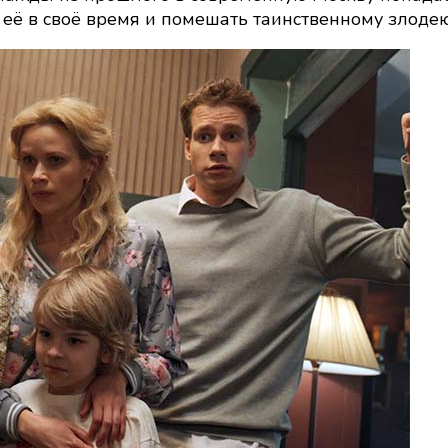
камни
 её в своё время и помешать таинственному злодею
силы
(2025):
кадры,
сюжет,
в
ролях