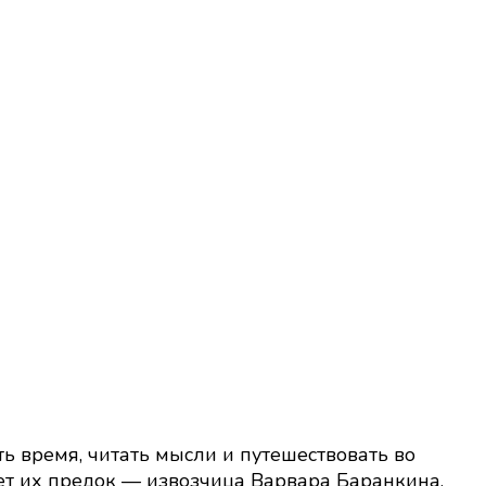
 время, читать мысли и путешествовать во
ет их предок — извозчица Варвара Баранкина.