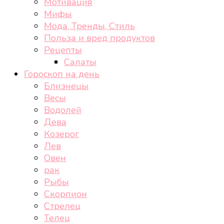
Мотивация
Мифы
Мода, Тренды, Стиль
Польза и вред продуктов
Рецепты
Салаты
Гороскоп на день
Близнецы
Весы
Водолей
Дева
Козерог
Лев
Овен
рак
Рыбы
Скорпион
Стрелец
Телец