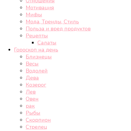
Отношения
Мотивация
Мифы
Мода, Тренды, Стиль
Польза и вред продуктов
Рецепты
Салаты
Гороскоп на день
Близнецы
Весы
Водолей
Дева
Козерог
Лев
Овен
рак
Рыбы
Скорпион
Стрелец