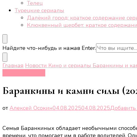
Телец
Турецкие сериалы
Далёкий город: краткое содержание сер
Клюквенный щербет: краткое содержани
Ищите
Найдите что-нибудь и нажав Enter.
что-
то?
Главная
Новости
Кино и сериалы
Баранкины и кам
Кино и сериалы
Баранкины и камни силы (202
от
Алексей Осокин
04.08.2025
04.08.2025
Добавить
Семья Баранкиных обладает необычными способно
времени, что помогает им в работе водителей. 