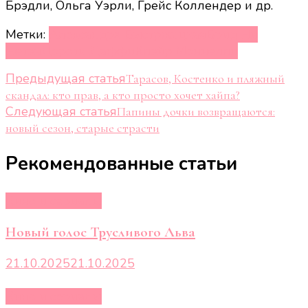
Брэдли, Ольга Уэрли, Грейс Коллендер и др.
Метки:
Александра Быстржицкая
Брид Ни
Нетэн
Дороти Даффи
Клэйр Моннелли
Навигация
Предыдущая статья
Тарасов, Костенко и пляжный
скандал: кто прав, а кто просто хочет хайпа?
по
Следующая статья
Папины дочки возвращаются:
записям
новый сезон, старые страсти
Рекомендованные статьи
Кино и сериалы
Новый голос Трусливого Льва
21.10.2025
21.10.2025
Кино и сериалы