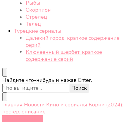
Рыбы
Скорпион
Стрелец
Телец
Турецкие сериалы
Далёкий город: краткое содержание
серий
Клюквенный щербет: краткое
содержание серий
Ищите
Найдите что-нибудь и нажав Enter.
что-
то?
Главная
Новости
Кино и сериалы
Корни (2024):
постер, описание
Кино и сериалы