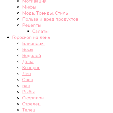
Мотивация
Мифы
Мода, Тренды, Стиль
Польза и вред продуктов
Рецепты
Салаты
Гороскоп на день
Близнецы
Весы
Водолей
Дева
Козерог
Лев
Овен
рак
Рыбы
Скорпион
Стрелец
Телец