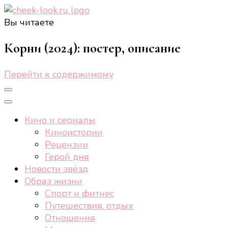
Вы читаете
cheek-look.ru
Женский сайт о звездах и кино, а также трендах,
здоровом образе жизни, спорте, стиле, отдыхе и
Корни (2024): постер, описание
еде.
Перейти к содержимому
Кино и сериалы
Киноистории
Рецензии
Герой дня
Новости звёзд
Образ жизни
Спорт и фитнес
Путешествия, отдых
Отношения