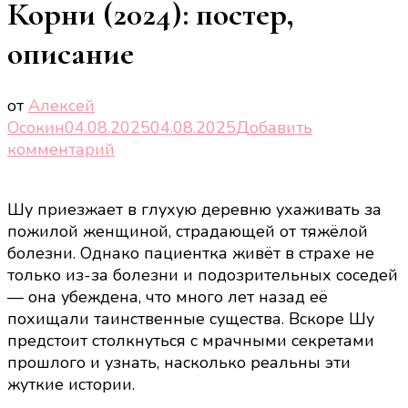
Корни (2024): постер,
описание
от
Алексей
Осокин
04.08.2025
04.08.2025
Добавить
к
комментарий
записи
Корни
Шу приезжает в глухую деревню ухаживать за
(2024):
пожилой женщиной, страдающей от тяжёлой
постер,
болезни. Однако пациентка живёт в страхе не
описание
только из-за болезни и подозрительных соседей
— она убеждена, что много лет назад её
похищали таинственные существа. Вскоре Шу
предстоит столкнуться с мрачными секретами
прошлого и узнать, насколько реальны эти
жуткие истории.