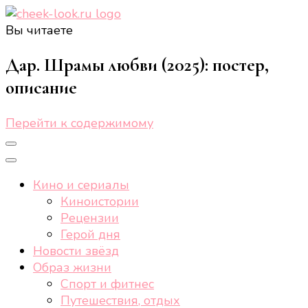
Вы читаете
cheek-look.ru
Женский сайт о звездах и кино, а также трендах,
здоровом образе жизни, спорте, стиле, отдыхе и
Дар. Шрамы любви (2025): постер,
еде.
описание
Перейти к содержимому
Кино и сериалы
Киноистории
Рецензии
Герой дня
Новости звёзд
Образ жизни
Спорт и фитнес
Путешествия, отдых