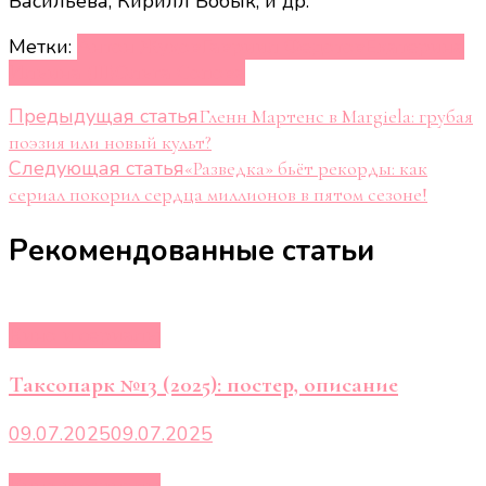
Васильева, Кирилл Бобык, и др.
Метки:
Антон Жуков
Гавриил Федотов
Екатерина
Ильина (III)
Ольга Сопова
Навигация
Предыдущая статья
Гленн Мартенс в Margiela: грубая
поэзия или новый культ?
по
Следующая статья
«Разведка» бьёт рекорды: как
записям
сериал покорил сердца миллионов в пятом сезоне!
Рекомендованные статьи
Кино и сериалы
Таксопарк №13 (2025): постер, описание
09.07.2025
09.07.2025
Кино и сериалы