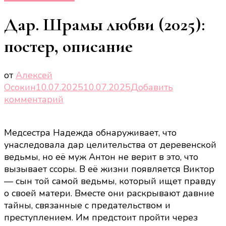
Дар. Шрамы любви (2025):
постер, описание
от
Алексей
Осокин
10.07.2025
10.07.2025
Добавить
к
комментарий
записи
Дар.
Медсестра Надежда обнаруживает, что
Шрамы
унаследовала дар целительства от деревенской
любви
ведьмы, но её муж Антон не верит в это, что
(2025):
вызывает ссоры. В её жизни появляется Виктор
постер,
— сын той самой ведьмы, который ищет правду
описание
о своей матери. Вместе они раскрывают давние
тайны, связанные с предательством и
преступлением. Им предстоит пройти через