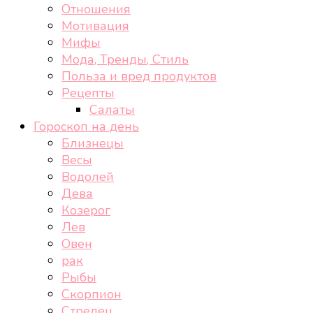
Отношения
Мотивация
Мифы
Мода, Тренды, Стиль
Польза и вред продуктов
Рецепты
Салаты
Гороскоп на день
Близнецы
Весы
Водолей
Дева
Козерог
Лев
Овен
рак
Рыбы
Скорпион
Стрелец