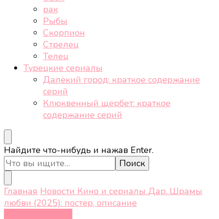
рак
Рыбы
Скорпион
Стрелец
Телец
Турецкие сериалы
Далёкий город: краткое содержание
серий
Клюквенный щербет: краткое
содержание серий
Ищите
Найдите что-нибудь и нажав Enter.
что-
то?
Главная
Новости
Кино и сериалы
Дар. Шрамы
любви (2025): постер, описание
Кино и сериалы