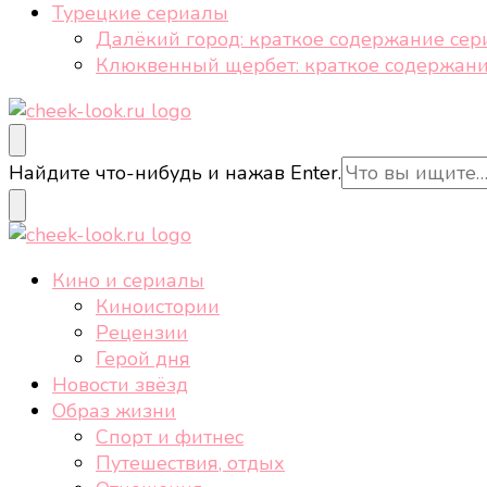
Турецкие сериалы
Далёкий город: краткое содержание сер
Клюквенный щербет: краткое содержани
cheek-look.ru
Женский сайт о звездах и кино, а также трендах, 
Ищите
Найдите что-нибудь и нажав Enter.
что-
то?
cheek-look.ru
Женский сайт о звездах и кино, а также трендах, 
Кино и сериалы
Киноистории
Рецензии
Герой дня
Новости звёзд
Образ жизни
Спорт и фитнес
Путешествия, отдых