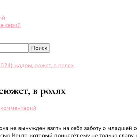
ий
е серий
024): кадры, сюжет, в ролях
 сюжет, в ролях
к
 комментарий
записи
Святая
ока не вынужден взять на себя заботу о младшей с
корова
 сыр Конте, который принесёт ему не только славу