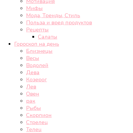
Мотивация
Мифы
Мода, Тренды, Стиль
Польза и вред продуктов
Рецепты
Салаты
Гороскоп на день
Близнецы
Весы
Водолей
Дева
Козерог
Лев
Овен
рак
Рыбы
Скорпион
Стрелец
Телец