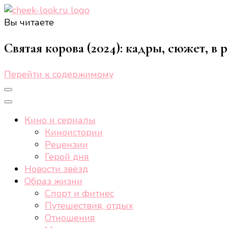
Вы читаете
cheek-look.ru
Женский сайт о звездах и кино, а также трендах, 
Святая корова (2024): кадры, сюжет, в 
Перейти к содержимому
Кино и сериалы
Киноистории
Рецензии
Герой дня
Новости звёзд
Образ жизни
Спорт и фитнес
Путешествия, отдых
Отношения