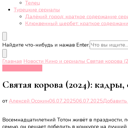
Телец
Турецкие сериалы
Далёкий город: краткое содержание сер
Клюквенный щербет: краткое содержани
Ищите
Найдите что-нибудь и нажав Enter.
что-
то?
Главная
Новости
Кино и сериалы
Святая корова (2
Кино и сериалы
Святая корова (2024): кадры,
от
Алексей Осокин
06.07.2025
06.07.2025
Добавить
Восемнадцатилетний Тотон живёт в праздности, п
семью, он решает победить в конкурсе на лучший