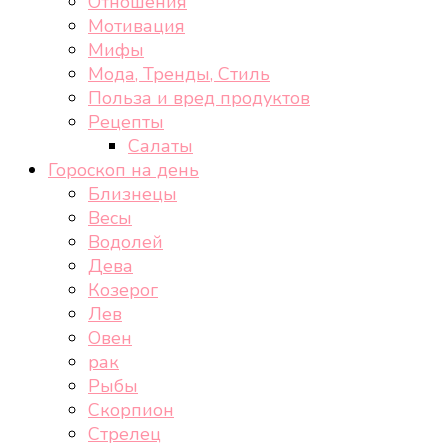
Отношения
Мотивация
Мифы
Мода, Тренды, Стиль
Польза и вред продуктов
Рецепты
Салаты
Гороскоп на день
Близнецы
Весы
Водолей
Дева
Козерог
Лев
Овен
рак
Рыбы
Скорпион
Стрелец