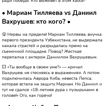
ради победы. Кто выживет в этом хаосе?
миллионы
на
• Мариам Тилляева vs Даниил
кону!
Вахрушев: кто кого? •
😤 Нервы на пределе! Мариам Тилляева, внучка
первого президента Узбекистана, не выдержала
накала страстей и разрыдалась прямо на
съемочной площадке. Повод? Жесткая
перепалка с актером Даниилом Вахрушевым.
💥 «Ты вообще в своем уме?» — кричал
Вахрушев, не стесняясь в выражениях. А потом
подключилась Аврора Киба, невеста Лепса,
которая встала на защиту Мариам. Но Даниил и
тут не сдался: «18-летняя дура с пузырьками в
голове!» Ого, как горячо!