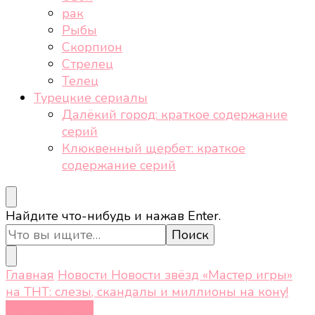
рак
Рыбы
Скорпион
Стрелец
Телец
Турецкие сериалы
Далёкий город: краткое содержание
серий
Клюквенный щербет: краткое
содержание серий
Ищите
Найдите что-нибудь и нажав Enter.
что-
то?
Главная
Новости
Новости звёзд
«Мастер игры»
на ТНТ: слезы, скандалы и миллионы на кону!
Новости звёзд