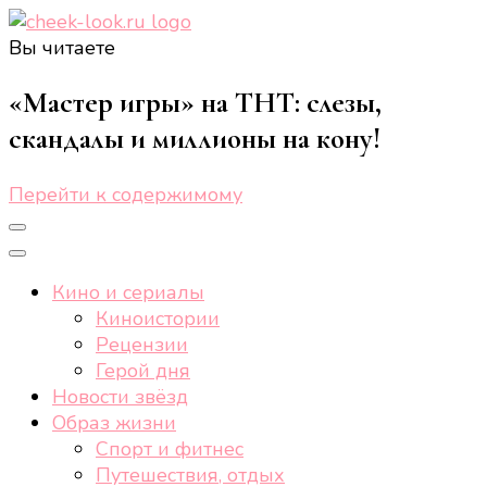
Вы читаете
cheek-look.ru
Женский сайт о звездах и кино, а также трендах,
здоровом образе жизни, спорте, стиле, отдыхе и
«Мастер игры» на ТНТ: слезы,
еде.
скандалы и миллионы на кону!
Перейти к содержимому
Кино и сериалы
Киноистории
Рецензии
Герой дня
Новости звёзд
Образ жизни
Спорт и фитнес
Путешествия, отдых