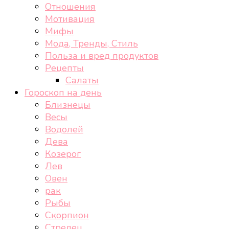
Отношения
Мотивация
Мифы
Мода, Тренды, Стиль
Польза и вред продуктов
Рецепты
Салаты
Гороскоп на день
Близнецы
Весы
Водолей
Дева
Козерог
Лев
Овен
рак
Рыбы
Скорпион
Стрелец