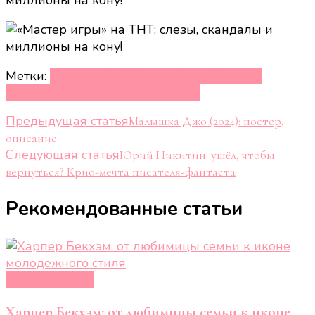
Метки:
Аврора Киба
Мастер Игры
Матвеев
Чепурченко
Тилляева Вахрушев
Навигация
Предыдущая статья
Малышка Джо (2024): постер,
описание
по
Следующая статья
Юрий Никитин: ушёл, чтобы
записям
вернуться? Крио-мечта писателя-фантаста
Рекомендованные статьи
Новости звёзд
Харпер Бекхэм: от любимицы семьи к иконе