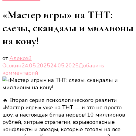
«Мастер игры» на ТНТ:
слезы, скандалы и миллионы
на кону!
от
Алексей
Осокин
24.05.2025
24.05.2025
Добавить
к
комментарий
записи
«Мастер
игры»
🔥 Вторая серия психологического реалити
на
«Мастер игры» уже на ТНТ — и это не просто
ТНТ:
шоу, а настоящая битва нервов! 10 миллионов
слезы,
рублей, хитрые стратегии, взрывоопасные
скандалы
конфликты и звезды, которые готовы на все
и