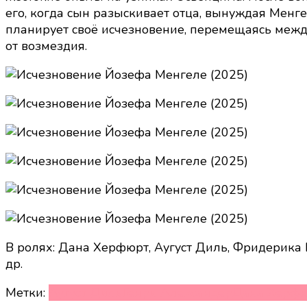
его, когда сын разыскивает отца, вынуждая Менг
планирует своё исчезновение, перемещаясь между
от возмездия.
В ролях: Дана Херфюрт, Аугуст Диль, Фридерика
др.
Метки:
Аугуст Диль
Генри Александер
Дана Херф