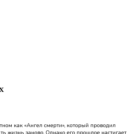
х
тном как «Ангел смерти», который проводил
ть жизнь заново. Однако его прошлое настигает