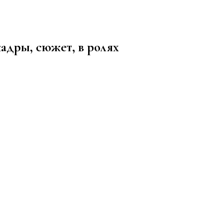
здоровом образе жизни, спорте, стиле, отдыхе и еде
кадры, сюжет, в ролях