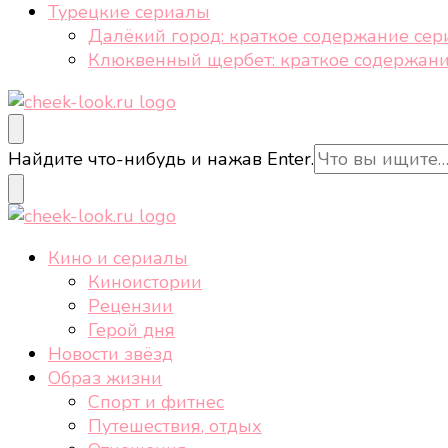
Турецкие сериалы
Далёкий город: краткое содержание сер
Клюквенный щербет: краткое содержани
cheek-look.ru
Женский сайт о звездах и кино, а также трендах, 
Ищите
Найдите что-нибудь и нажав Enter.
что-
то?
cheek-look.ru
Женский сайт о звездах и кино, а также трендах, 
Кино и сериалы
Киноистории
Рецензии
Герой дня
Новости звёзд
Образ жизни
Спорт и фитнес
Путешествия, отдых