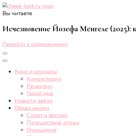
Вы читаете
cheek-look.ru
Женский сайт о звездах и кино, а также трендах, 
Исчезновение Йозефа Менгеле (2025): 
Перейти к содержимому
Кино и сериалы
Киноистории
Рецензии
Герой дня
Новости звёзд
Образ жизни
Спорт и фитнес
Путешествия, отдых
Отношения