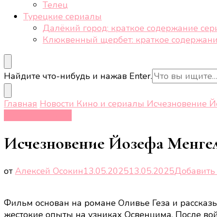
Телец
Турецкие сериалы
Далёкий город: краткое содержание сер
Клюквенный щербет: краткое содержани
Ищите
Найдите что-нибудь и нажав Enter.
что-
то?
Главная
Новости
Кино и сериалы
Исчезновение Йо
Кино и сериалы
Исчезновение Йозефа Менгеле
от
Алексей Осокин
13.05.2025
13.05.2025
Добавить
Фильм основан на романе Оливье Геза и рассказы
жестокие опыты на узниках Освенцима. После во