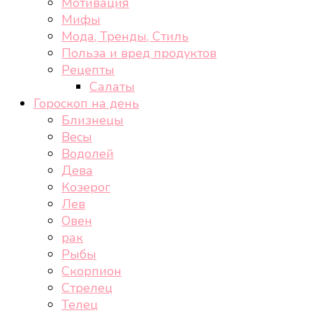
Мотивация
Мифы
Мода, Тренды, Стиль
Польза и вред продуктов
Рецепты
Салаты
Гороскоп на день
Близнецы
Весы
Водолей
Дева
Козерог
Лев
Овен
рак
Рыбы
Скорпион
Стрелец
Телец