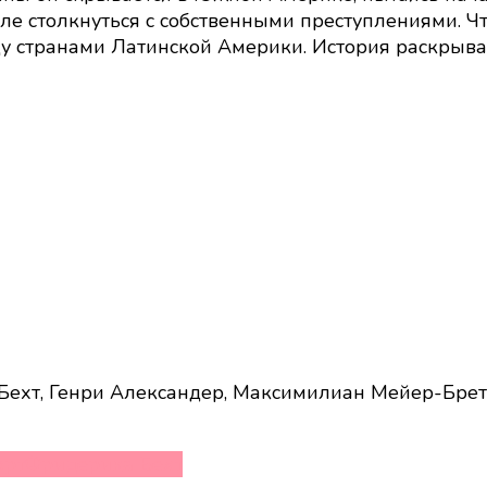
Менгеле
еле столкнуться с собственными преступлениями. Ч
(2025):
 странами Латинской Америки. История раскрывает
кадры,
сюжет,
в
ролях
 Бехт, Генри Александер, Максимилиан Мейер-Брет
юрт
Фридерика Бехт