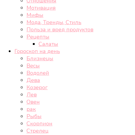
Отношения
Мотивация
Мифы
Мода, Тренды, Стиль
Польза и вред продуктов
Рецепты
Салаты
Гороскоп на день
Близнецы
Весы
Водолей
Дева
Козерог
Лев
Овен
рак
Рыбы
Скорпион
Стрелец