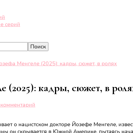
ий
е серий
зефа Менгеле (2025): кадры, сюжет, в ролях
 (2025): кадры, сюжет, в роля
к
 комментарий
записи
Исчезновение
вает о нацистском докторе Йозефе Менгеле, извес
Йозефа
йны он скрывается в Южной Америке, пытаясь нача