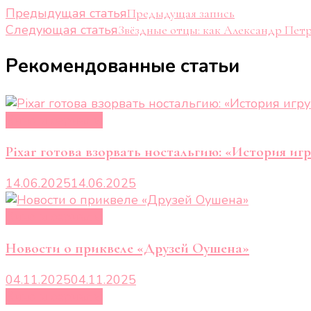
Навигация
Предыдущая статья
Предыдущая запись
Следующая статья
Звёздные отцы: как Александр Пет
по
Рекомендованные статьи
записям
Кино и сериалы
Pixar готова взорвать ностальгию: «История иг
14.06.2025
14.06.2025
Кино и сериалы
Новости о приквеле «Друзей Оушена»
04.11.2025
04.11.2025
Кино и сериалы