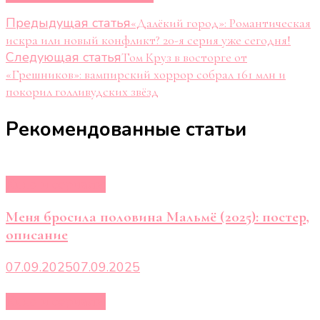
Навигация
Предыдущая статья
«Далёкий город»: Романтическая
искра или новый конфликт? 20-я серия уже сегодня!
по
Следующая статья
Том Круз в восторге от
записям
«Грешников»: вампирский хоррор собрал 161 млн и
покорил голливудских звёзд
Рекомендованные статьи
Кино и сериалы
Меня бросила половина Мальмё (2025): постер,
описание
07.09.2025
07.09.2025
Кино и сериалы