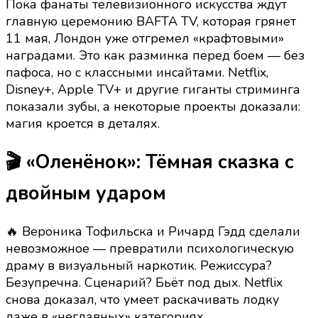
Пока фанаты телевизионного искусства ждут
награды
главную церемонию BAFTA TV, которая грянет
нашли
11 мая, Лондон уже отгремел «крафтовыми»
своих
наградами. Это как разминка перед боем — без
героев.
пафоса, но с классными инсайтами. Netflix,
Кто
Disney+, Apple TV+ и другие гиганты стриминга
забрал
показали зубы, а некоторые проекты доказали:
статуэтки
магия кроется в деталях.
до
главной
🎬 «Оленёнок»: Тёмная сказка с
церемонии?
двойным ударом
🔥 Вероника Тофильска и Ричард Гэдд сделали
невозможное — превратили психологическую
драму в визуальный наркотик. Режиссура?
Безупречна. Сценарий? Бьёт под дых. Netflix
снова доказал, что умеет раскачивать лодку
даже в «неглавных» категориях.