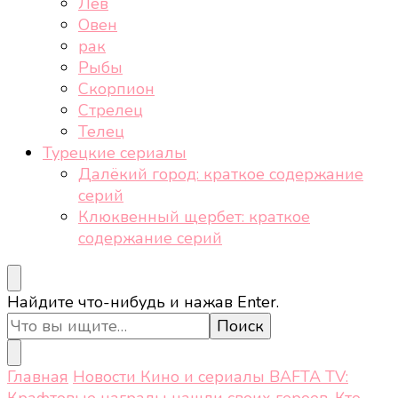
Лев
Овен
рак
Рыбы
Скорпион
Стрелец
Телец
Турецкие сериалы
Далёкий город: краткое содержание
серий
Клюквенный щербет: краткое
содержание серий
Ищите
Найдите что-нибудь и нажав Enter.
что-
то?
Главная
Новости
Кино и сериалы
BAFTA TV:
Крафтовые награды нашли своих героев. Кто