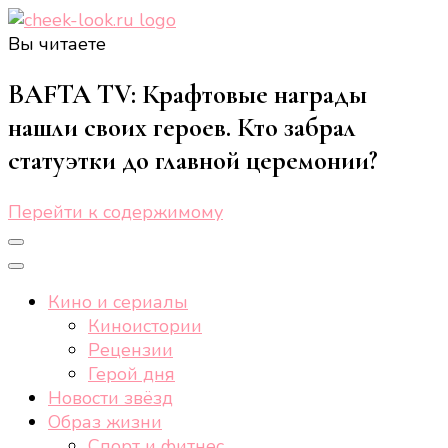
Вы читаете
cheek-look.ru
Женский сайт о звездах и кино, а также трендах,
здоровом образе жизни, спорте, стиле, отдыхе и
BAFTA TV: Крафтовые награды
еде.
нашли своих героев. Кто забрал
статуэтки до главной церемонии?
Перейти к содержимому
Кино и сериалы
Киноистории
Рецензии
Герой дня
Новости звёзд
Образ жизни
Спорт и фитнес