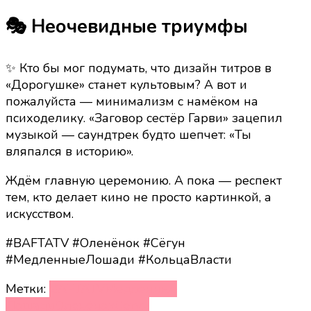
🎭 Неочевидные триумфы
✨ Кто бы мог подумать, что дизайн титров в
«Дорогушке» станет культовым? А вот и
пожалуйста — минимализм с намёком на
психоделику. «Заговор сестёр Гарви» зацепил
музыкой — саундтрек будто шепчет: «Ты
вляпался в историю».
Ждём главную церемонию. А пока — респект
тем, кто делает кино не просто картинкой, а
искусством.
#BAFTATV #Оленёнок #Сёгун
#МедленныеЛошади #КольцаВласти
Метки:
BAFTATV
Медленные
Лошади
Оленёнок
Сёгун