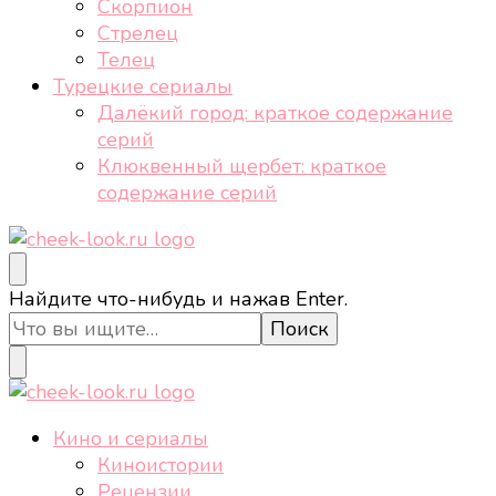
Скорпион
Стрелец
Телец
Турецкие сериалы
Далёкий город: краткое содержание
серий
Клюквенный щербет: краткое
содержание серий
cheek-look.ru
Женский сайт о звездах и кино, а также трендах,
Ищите
Найдите что-нибудь и нажав Enter.
здоровом образе жизни, спорте, стиле, отдыхе и
что-
еде.
то?
cheek-look.ru
Женский сайт о звездах и кино, а также трендах,
Кино и сериалы
здоровом образе жизни, спорте, стиле, отдыхе и
Киноистории
еде.
Рецензии