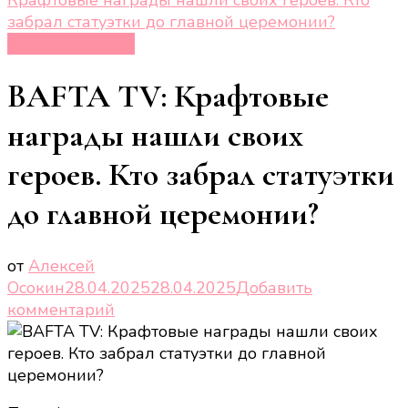
забрал статуэтки до главной церемонии?
Кино и сериалы
BAFTA TV: Крафтовые
награды нашли своих
героев. Кто забрал статуэтки
до главной церемонии?
от
Алексей
Осокин
28.04.2025
28.04.2025
Добавить
к
комментарий
записи
BAFTA
TV:
Крафтовые