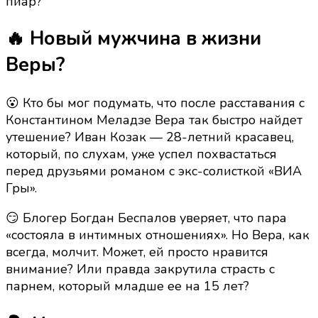
пиар?
роман
или
🔥 Новый мужчина в жизни
просто
дым
Веры?
без
огня?
😮 Кто бы мог подумать, что после расставания с
Константином Меладзе Вера так быстро найдет
утешение? Иван Козак — 28-летний красавец,
который, по слухам, уже успел похвастаться
перед друзьями романом с экс-солисткой «ВИА
Гры».
😏 Блогер Богдан Беспалов уверяет, что пара
«состояла в интимных отношениях». Но Вера, как
всегда, молчит. Может, ей просто нравится
внимание? Или правда закрутила страсть с
парнем, который младше ее на 15 лет?