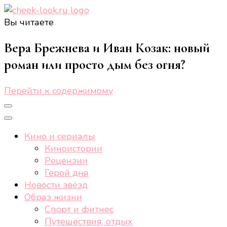
Вы читаете
cheek-look.ru
Женский сайт о звездах и кино, а также трендах,
здоровом образе жизни, спорте, стиле, отдыхе и
Вера Брежнева и Иван Козак: новый
еде.
роман или просто дым без огня?
Перейти к содержимому
Кино и сериалы
Киноистории
Рецензии
Герой дня
Новости звёзд
Образ жизни
Спорт и фитнес
Путешествия, отдых