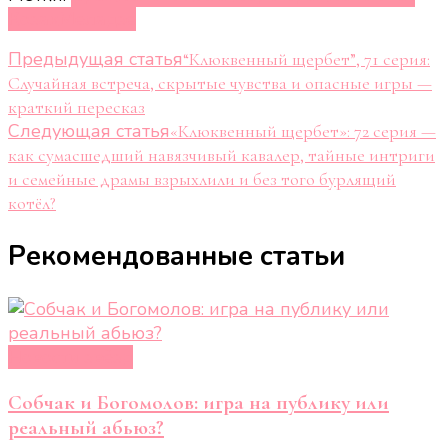
Козак
Меладзе
Навигация
Предыдущая статья
“Клюквенный щербет”, 71 серия:
Случайная встреча, скрытые чувства и опасные игры —
по
краткий пересказ
Следующая статья
записям
«Клюквенный щербет»: 72 серия —
как сумасшедший навязчивый кавалер, тайные интриги
и семейные драмы взрыхлили и без того бурлящий
котёл?
Рекомендованные статьи
Новости звёзд
Собчак и Богомолов: игра на публику или
реальный абьюз?