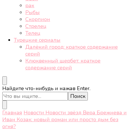
рак
Рыбы
Скорпион
Стрелец
Телец
Турецкие сериалы
Далёкий город: краткое содержание
серий
Клюквенный щербет: краткое
содержание серий
Ищите
Найдите что-нибудь и нажав Enter.
что-
то?
Главная
Новости
Новости звёзд
Вера Брежнева и
Иван Козак: новый роман или просто дым без
огня?