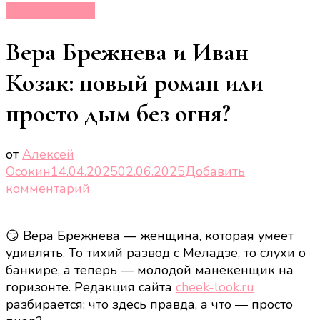
Новости звёзд
Вера Брежнева и Иван
Козак: новый роман или
просто дым без огня?
от
Алексей
Осокин
14.04.2025
02.06.2025
Добавить
к
комментарий
записи
Вера
😏 Вера Брежнева — женщина, которая умеет
Брежнева
удивлять. То тихий развод с Меладзе, то слухи о
и
банкире, а теперь — молодой манекенщик на
Иван
горизонте. Редакция сайта
cheek-look.ru
Козак:
разбирается: что здесь правда, а что — просто
новый