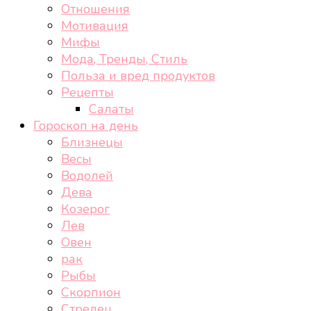
Отношения
Мотивация
Мифы
Мода, Тренды, Стиль
Польза и вред продуктов
Рецепты
Салаты
Гороскоп на день
Близнецы
Весы
Водолей
Дева
Козерог
Лев
Овен
рак
Рыбы
Скорпион
Стрелец