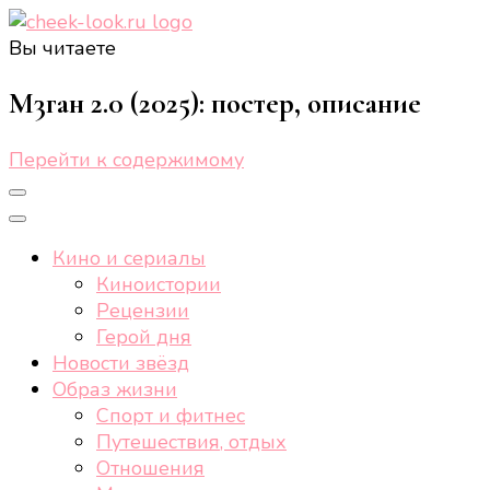
Вы читаете
cheek-look.ru
Женский сайт о звездах и кино, а также трендах,
здоровом образе жизни, спорте, стиле, отдыхе и
М3ган 2.0 (2025): постер, описание
еде.
Перейти к содержимому
Кино и сериалы
Киноистории
Рецензии
Герой дня
Новости звёзд
Образ жизни
Спорт и фитнес
Путешествия, отдых
Отношения