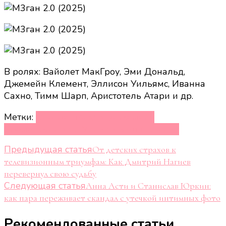
В ролях: Вайолет МакГроу, Эми Дональд,
Джемейн Клемент, Эллисон Уильямс, Иванна
Сахно, Тимм Шарп, Аристотель Атари и др.
Метки:
Вайолет МакГроу
Джемейн
Клемент
Эллисон Уильямс
Эми Дональд
Навигация
Предыдущая статья
От детских страхов к
телевизионным триумфам: Как Дмитрий Нагиев
по
перевернул свою судьбу
Следующая статья
записям
Анна Асти и Станислав Юркин:
как пара переживает скандал с утечкой интимных фото
Рекомендованные статьи