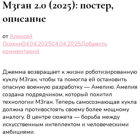
М3ган 2.0 (2025): постер,
описание
от
Алексей
Осокин
04.04.2025
04.04.2025
Добавить
к
комментарий
записи
М3ган
Джемма возвращает к жизни роботизированную
2.0
куклу М3ган, чтобы та помогла ей остановить
(2025):
опасную военную разработку — Амелию. Амелия
постер,
создана подрядчиком, который похитил
описание
технологии М3ган. Теперь самосознающая кукла
должна противостоять своему более мощному
аналогу. В центре сюжета — борьба между
искусственным интеллектом и человеческими
амбициями.