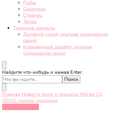
Рыбы
Скорпион
Стрелец
Телец
Турецкие сериалы
Далёкий город: краткое содержание
серий
Клюквенный щербет: краткое
содержание серий
Ищите
Найдите что-нибудь и нажав Enter.
что-
то?
Главная
Новости
Кино и сериалы
М3ган 2.0
(2025): постер, описание
Кино и сериалы