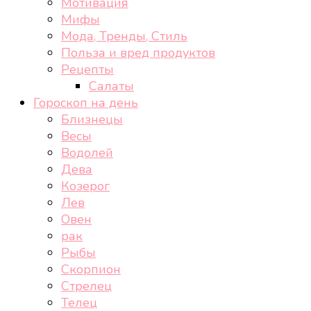
Мотивация
Мифы
Мода, Тренды, Стиль
Польза и вред продуктов
Рецепты
Салаты
Гороскоп на день
Близнецы
Весы
Водолей
Дева
Козерог
Лев
Овен
рак
Рыбы
Скорпион
Стрелец
Телец