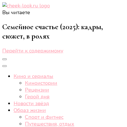
Вы читаете
cheek-look.ru
Женский сайт о звездах и кино, а также трендах,
здоровом образе жизни, спорте, стиле, отдыхе и
Семейное счастье (2025): кадры,
еде.
сюжет, в ролях
Перейти к содержимому
Кино и сериалы
Киноистории
Рецензии
Герой дня
Новости звёзд
Образ жизни
Спорт и фитнес
Путешествия, отдых