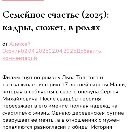
Семейное счастье (2025):
кадры, сюжет, в ролях
от
Алексей
Осокин
02.04.2025
02.04.2025
Добавить
к
комментарий
записи
Семейное
Фильм снят по роману Льва Толстого и
счастье
рассказывает историю 17-летней сироты Маши,
(2025):
которая влюбляется в своего опекуна Сергея
кадры,
Михайловича. После свадьбы героиня
сюжет,
переезжает в его имение, полная надежд на
в
счастливую жизнь. Однако деревенская рутина
ролях
разрушает её мечты, а в отношениях с мужем
появляются разногласия и обиды. История