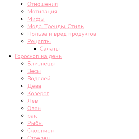
Отношения
Мотивация
Мифы
Мода, Тренды, Стиль
Польза и вред продуктов
Рецепты
Салаты
Гороскоп на день
Близнецы
Весы
Водолей
Дева
Козерог
Лев
Овен
рак
Рыбы
Скорпион
Стрелец