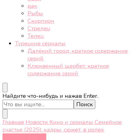
рак
Рыбы
Скорпион
Стрелец
Телец
Турецкие сериалы
Далёкий город: краткое содержание
серий
Клюквенный щербет: краткое
содержание серий
Ищите
Найдите что-нибудь и нажав Enter.
что-
то?
Главная
Новости
Кино и сериалы
Семейное
счастье (2025): кадры, сюжет, в ролях
Кино и сериалы