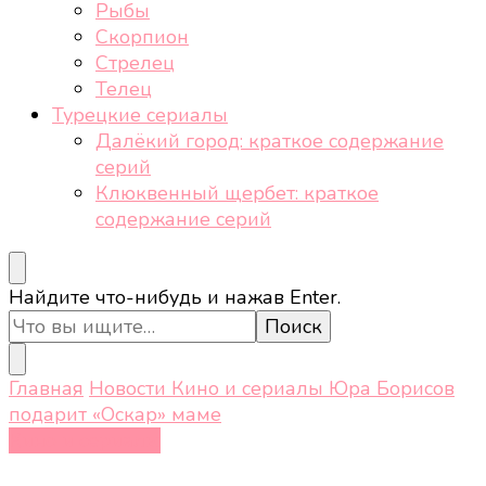
Рыбы
Скорпион
Стрелец
Телец
Турецкие сериалы
Далёкий город: краткое содержание
серий
Клюквенный щербет: краткое
содержание серий
Ищите
Найдите что-нибудь и нажав Enter.
что-
то?
Главная
Новости
Кино и сериалы
Юра Борисов
подарит «Оскар» маме
Кино и сериалы