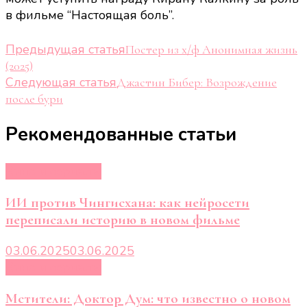
в фильме “Настоящая боль”.
Навигация
Предыдущая статья
Постер из х/ф Анонимная жизнь
(2025)
по
Следующая статья
Джастин Бибер: Возрождение
записям
после бури
Рекомендованные статьи
Кино и сериалы
ИИ против Чингисхана: как нейросети
переписали историю в новом фильме
03.06.2025
03.06.2025
Кино и сериалы
Мстители: Доктор Дум: что известно о новом