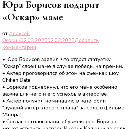
Юра Борисов подарит
«Оскар» маме
от
Алексей
Осокин
02.03.2025
02.03.2025
Добавить
к
комментарий
записи
• Юра Борисов заявил, что отдаст статуэтку
Юра
“Оскар” своей маме в случае победы на премии.
Борисов
• Актер проговорился об этом на съемках шоу
подарит
Chiken Date.
«Оскар»
• Борисов подчеркнул, что его мама особенно
маме
важна для него и его успехов в актерстве.
• Актер получил номинацию в категории
“лучший актер второго плана” за роль в фильме
“Анора”.
• Согласно голосованию букмекеров, Борисов
может уступить награду Кирану Калкину за роль