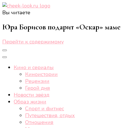
Вы читаете
cheek-look.ru
Женский сайт о звездах и кино, а также трендах,
здоровом образе жизни, спорте, стиле, отдыхе и
Юра Борисов подарит «Оскар» маме
еде.
Перейти к содержимому
Кино и сериалы
Киноистории
Рецензии
Герой дня
Новости звёзд
Образ жизни
Спорт и фитнес
Путешествия, отдых
Отношения