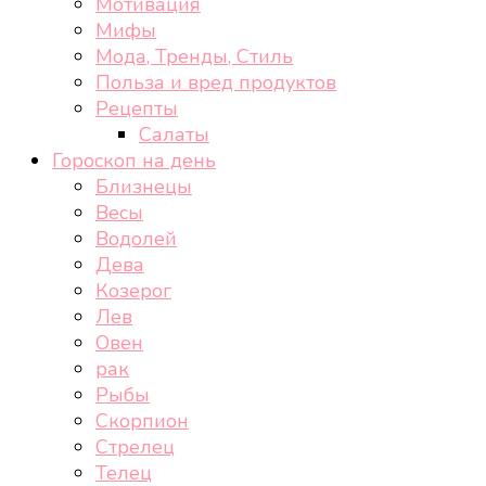
Мотивация
Мифы
Мода, Тренды, Стиль
Польза и вред продуктов
Рецепты
Салаты
Гороскоп на день
Близнецы
Весы
Водолей
Дева
Козерог
Лев
Овен
рак
Рыбы
Скорпион
Стрелец
Телец