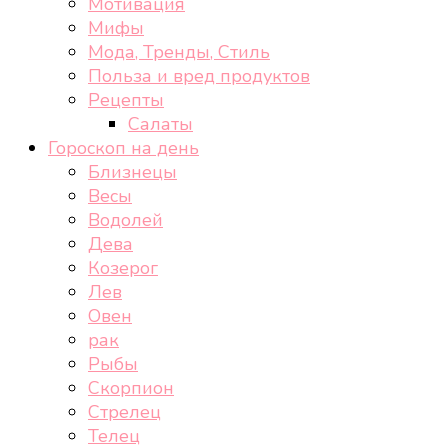
Мотивация
Мифы
Мода, Тренды, Стиль
Польза и вред продуктов
Рецепты
Салаты
Гороскоп на день
Близнецы
Весы
Водолей
Дева
Козерог
Лев
Овен
рак
Рыбы
Скорпион
Стрелец
Телец