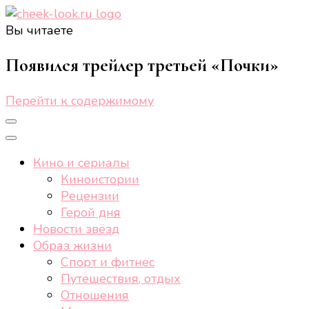
Вы читаете
cheek-look.ru
Женский сайт о звездах и кино, а также трендах,
здоровом образе жизни, спорте, стиле, отдыхе и
Появился трейлер третьей «Почки»
еде.
Перейти к содержимому
Кино и сериалы
Киноистории
Рецензии
Герой дня
Новости звёзд
Образ жизни
Спорт и фитнес
Путешествия, отдых
Отношения