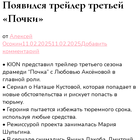
Появился трейлер третьей
«Почки»
от
Алексей
Осокин
11.02.2025
11.02.2025
Добавить
к
комментарий
записи
• KION представил трейлер третьего сезона
Появился
драмеди “Почка” с Любовью Аксёновой в
трейлер
главной роли.
третьей
• Сериал о Наташе Кустовой, которая попадает в
«Почки»
новые обстоятельства и рискует попасть в
тюрьму.
• Героиня пытается избежать тюремного срока,
используя любые средства.
• Режиссурой проекта занималась Мария
Шульгина.
• В сериале снимались Янина Лакоба, Дмитрий