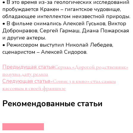
• В это время из-за геологических исследований
пробуждается Кракен – гигантское чудовище,
обладающее интеллектом неизвестной природы.
• В фильме снимались Алексей Гуськов, Виктор
Добронравов, Сергей Гармаш, Диана Пожарская
и другие актеры.
• Режиссером выступил Николай Лебедев,
сценаристом – Алексей Сидоров.
Навигация
Предыдущая статья
Сериал «Дорогой родственник»
получил дату релиза
по
Следующая статья
«Соник 3 в кино» стал самым
записям
кассовым в своей франшизе
Рекомендованные статьи
Кино и сериалы