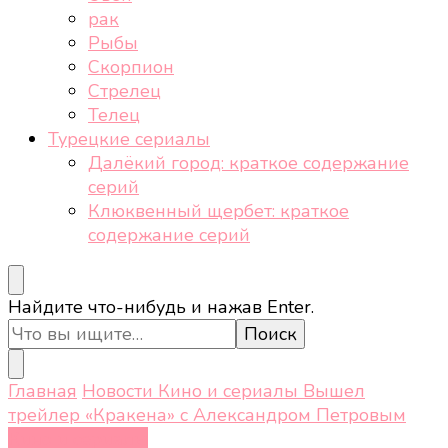
рак
Рыбы
Скорпион
Стрелец
Телец
Турецкие сериалы
Далёкий город: краткое содержание
серий
Клюквенный щербет: краткое
содержание серий
Ищите
Найдите что-нибудь и нажав Enter.
что-
то?
Главная
Новости
Кино и сериалы
Вышел
трейлер «Кракена» с Александром Петровым
Кино и сериалы