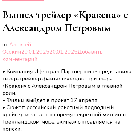
Вышел трейлер «Кракена» с
Александром Петровым
от
Алексей
Осокин
20.01.2025
20.01.2025
Добавить
к
комментарий
записи
• Компания «Централ Партнершип» представила
Вышел
тизер-трейлер фантастического триллера
трейлер
«Кракен» с Александром Петровым в главной
«Кракена»
роли.
с
• Фильм выйдет в прокат 17 апреля.
Александром
• Сюжет: российский ракетный подводный
Петровым
крейсер исчезает во время секретной миссии в
Гренландском море, экипаж отправляется на
поиски.