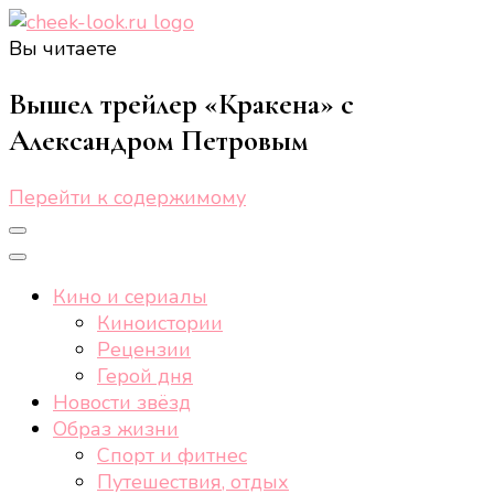
Вы читаете
cheek-look.ru
Женский сайт о звездах и кино, а также трендах,
здоровом образе жизни, спорте, стиле, отдыхе и
Вышел трейлер «Кракена» с
еде.
Александром Петровым
Перейти к содержимому
Кино и сериалы
Киноистории
Рецензии
Герой дня
Новости звёзд
Образ жизни
Спорт и фитнес
Путешествия, отдых