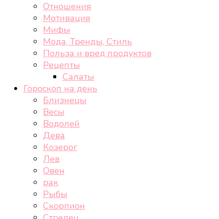
Отношения
Мотивация
Мифы
Мода, Тренды, Стиль
Польза и вред продуктов
Рецепты
Салаты
Гороскоп на день
Близнецы
Весы
Водолей
Дева
Козерог
Лев
Овен
рак
Рыбы
Скорпион
Стрелец