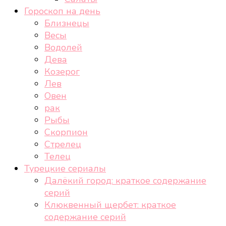
Гороскоп на день
Близнецы
Весы
Водолей
Дева
Козерог
Лев
Овен
рак
Рыбы
Скорпион
Стрелец
Телец
Турецкие сериалы
Далёкий город: краткое содержание
серий
Клюквенный щербет: краткое
содержание серий