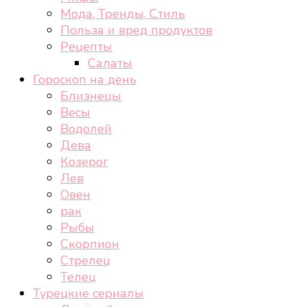
Мода, Тренды, Стиль
Польза и вред продуктов
Рецепты
Салаты
Гороскоп на день
Близнецы
Весы
Водолей
Дева
Козерог
Лев
Овен
рак
Рыбы
Скорпион
Стрелец
Телец
Турецкие сериалы