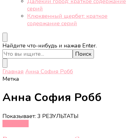
Далёкий город: краткое содержание
серий
Клюквенный щербет: краткое
содержание серий
Ищите
Найдите что-нибудь и нажав Enter.
что-
то?
Главная
Анна София Робб
Метка
Анна София Робб
Показывает: 3 РЕЗУЛЬТАТЫ
Рецензии