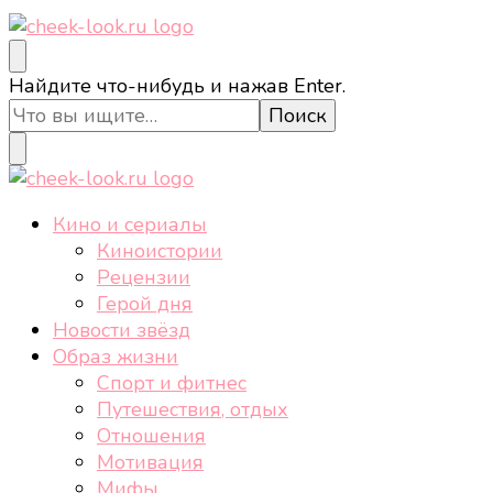
cheek-look.ru
Женский сайт о звездах и кино, а также трендах,
Ищите
Найдите что-нибудь и нажав Enter.
здоровом образе жизни, спорте, стиле, отдыхе и
что-
еде.
то?
cheek-look.ru
Женский сайт о звездах и кино, а также трендах,
Кино и сериалы
здоровом образе жизни, спорте, стиле, отдыхе и
Киноистории
еде.
Рецензии
Герой дня
Новости звёзд
Образ жизни
Спорт и фитнес
Путешествия, отдых
Отношения
Мотивация
Мифы