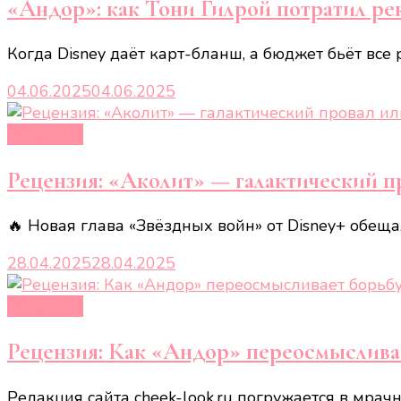
«Андор»: как Тони Гилрой потратил ре
Когда Disney даёт карт-бланш, а бюджет бьёт вс
04.06.2025
04.06.2025
Рецензии
Рецензия: «Аколит» — галактический п
🔥 Новая глава «Звёздных войн» от Disney+ обеща
28.04.2025
28.04.2025
Рецензии
Рецензия: Как «Андор» переосмыслива
Редакция сайта cheek-look.ru погружается в мра