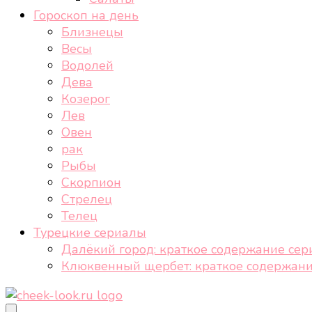
Гороскоп на день
Близнецы
Весы
Водолей
Дева
Козерог
Лев
Овен
рак
Рыбы
Скорпион
Стрелец
Телец
Турецкие сериалы
Далёкий город: краткое содержание сер
Клюквенный щербет: краткое содержани