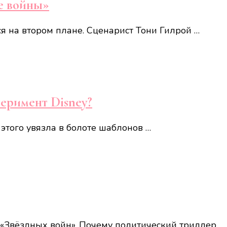
е войны»
я на втором плане. Сценарист Тони Гилрой …
перимент Disney?
 этого увязла в болоте шаблонов …
а «Звёздных войн». Почему политический триллер