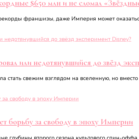
кордные $650 млн и не сломал «Звёздны
е рекорды франшизы, даже Империя может оказатьс
ровал или недотянувшийся до звёзд экс
ла стать свежим взглядом на вселенную, но вместо
ет борьбу за свободу в эпоху Империи
чные глубины второго сезона культового спин-офф