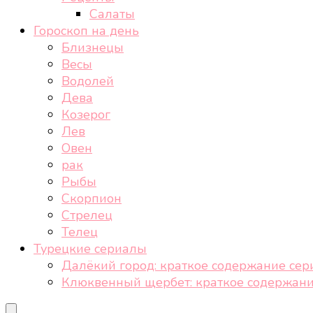
Салаты
Гороскоп на день
Близнецы
Весы
Водолей
Дева
Козерог
Лев
Овен
рак
Рыбы
Скорпион
Стрелец
Телец
Турецкие сериалы
Далёкий город: краткое содержание сер
Клюквенный щербет: краткое содержани