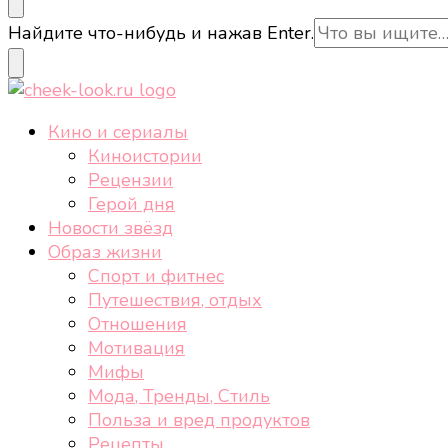
cheek-look.ru
Женский сайт о звездах и кино, а также трендах, 
Ищите
Найдите что-нибудь и нажав Enter.
что-
то?
cheek-look.ru
Женский сайт о звездах и кино, а также трендах, 
Кино и сериалы
Киноистории
Рецензии
Герой дня
Новости звёзд
Образ жизни
Спорт и фитнес
Путешествия, отдых
Отношения
Мотивация
Мифы
Мода, Тренды, Стиль
Польза и вред продуктов
Рецепты