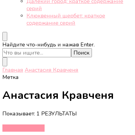
Далёкий город: краткое содержание
серий
Клюквенный щербет: краткое
содержание серий
Ищите
Найдите что-нибудь и нажав Enter.
что-
то?
Главная
Анастасия Кравченя
Метка
Анастасия Кравченя
Показывает: 1 РЕЗУЛЬТАТЫ
Кино и сериалы