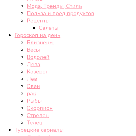
Мода, Тренды, Стиль
Польза и вред продуктов
Рецепты
Салаты
Гороскоп на день
Близнецы
Весы
Водолей
Дева
Козерог
Лев
Овен
рак
Рыбы
Скорпион
Стрелец
Телец
Турецкие сериалы