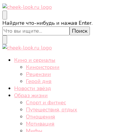
cheek-look.ru
Женский сайт о звездах и кино, а также трендах,
Ищите
Найдите что-нибудь и нажав Enter.
здоровом образе жизни, спорте, стиле, отдыхе и
что-
еде.
то?
cheek-look.ru
Женский сайт о звездах и кино, а также трендах,
Кино и сериалы
здоровом образе жизни, спорте, стиле, отдыхе и
Киноистории
еде.
Рецензии
Герой дня
Новости звёзд
Образ жизни
Спорт и фитнес
Путешествия, отдых
Отношения
Мотивация
Мифы