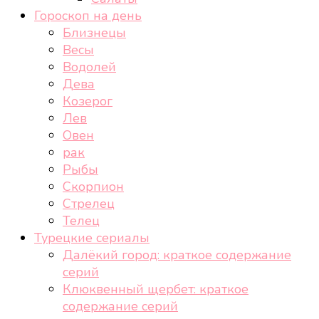
Гороскоп на день
Близнецы
Весы
Водолей
Дева
Козерог
Лев
Овен
рак
Рыбы
Скорпион
Стрелец
Телец
Турецкие сериалы
Далёкий город: краткое содержание
серий
Клюквенный щербет: краткое
содержание серий