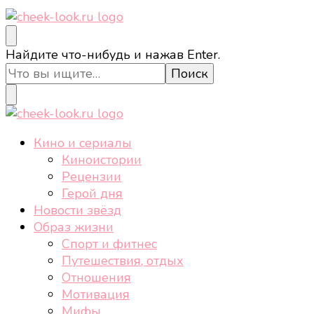
cheek-look.ru
Женский сайт о звездах и кино, а также трендах,
Ищите
Найдите что-нибудь и нажав Enter.
здоровом образе жизни, спорте, стиле, отдыхе и
что-
еде.
то?
cheek-look.ru
Женский сайт о звездах и кино, а также трендах,
Кино и сериалы
здоровом образе жизни, спорте, стиле, отдыхе и
Киноистории
еде.
Рецензии
Герой дня
Новости звёзд
Образ жизни
Спорт и фитнес
Путешествия, отдых
Отношения
Мотивация
Мифы