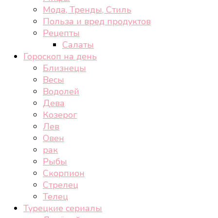
Мода, Тренды, Стиль
Польза и вред продуктов
Рецепты
Салаты
Гороскоп на день
Близнецы
Весы
Водолей
Дева
Козерог
Лев
Овен
рак
Рыбы
Скорпион
Стрелец
Телец
Турецкие сериалы