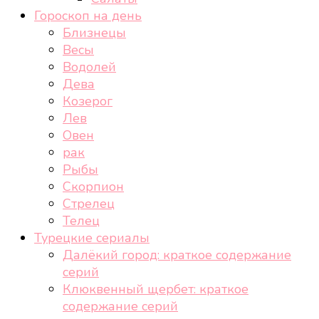
Гороскоп на день
Близнецы
Весы
Водолей
Дева
Козерог
Лев
Овен
рак
Рыбы
Скорпион
Стрелец
Телец
Турецкие сериалы
Далёкий город: краткое содержание
серий
Клюквенный щербет: краткое
содержание серий