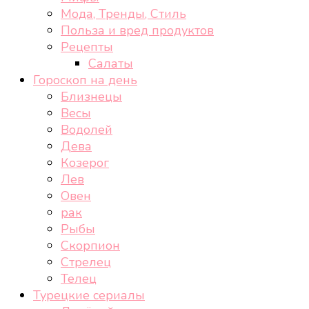
Мода, Тренды, Стиль
Польза и вред продуктов
Рецепты
Салаты
Гороскоп на день
Близнецы
Весы
Водолей
Дева
Козерог
Лев
Овен
рак
Рыбы
Скорпион
Стрелец
Телец
Турецкие сериалы