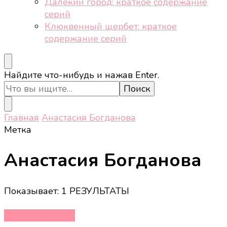
Далёкий город: краткое содержание
серий
Клюквенный щербет: краткое
содержание серий
Ищите
Найдите что-нибудь и нажав Enter.
что-
то?
Главная
Анастасия Богданова
Метка
Анастасия Богданова
Показывает: 1 РЕЗУЛЬТАТЫ
Кино и сериалы