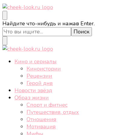
cheek-look.ru
Женский сайт о звездах и кино, а также трендах,
Ищите
Найдите что-нибудь и нажав Enter.
здоровом образе жизни, спорте, стиле, отдыхе и
что-
еде.
то?
cheek-look.ru
Женский сайт о звездах и кино, а также трендах,
Кино и сериалы
здоровом образе жизни, спорте, стиле, отдыхе и
Киноистории
еде.
Рецензии
Герой дня
Новости звёзд
Образ жизни
Спорт и фитнес
Путешествия, отдых
Отношения
Мотивация
Мифы