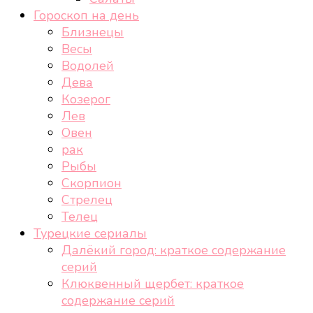
Гороскоп на день
Близнецы
Весы
Водолей
Дева
Козерог
Лев
Овен
рак
Рыбы
Скорпион
Стрелец
Телец
Турецкие сериалы
Далёкий город: краткое содержание
серий
Клюквенный щербет: краткое
содержание серий