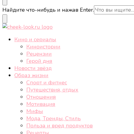
cheek-look.ru
Женский сайт о звездах и кино, а также трендах, 
Ищите
Найдите что-нибудь и нажав Enter.
что-
то?
cheek-look.ru
Женский сайт о звездах и кино, а также трендах, 
Кино и сериалы
Киноистории
Рецензии
Герой дня
Новости звёзд
Образ жизни
Спорт и фитнес
Путешествия, отдых
Отношения
Мотивация
Мифы
Мода, Тренды, Стиль
Польза и вред продуктов
Рецепты