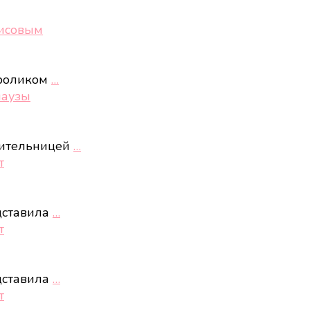
рисовым
 роликом
…
паузы
нительницей
…
т
дставила
…
т
дставила
…
т