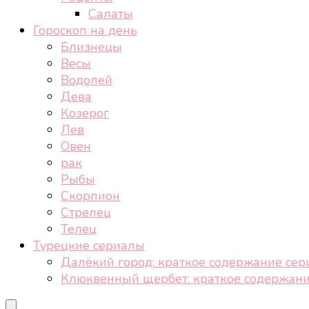
Салаты
Гороскоп на день
Близнецы
Весы
Водолей
Дева
Козерог
Лев
Овен
рак
Рыбы
Скорпион
Стрелец
Телец
Турецкие сериалы
Далёкий город: краткое содержание сер
Клюквенный щербет: краткое содержани