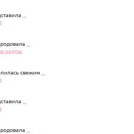
дставила
…
т
ародовала
…
ые кадры
елилась свежим
…
т
дставила
…
т
ародовала
…