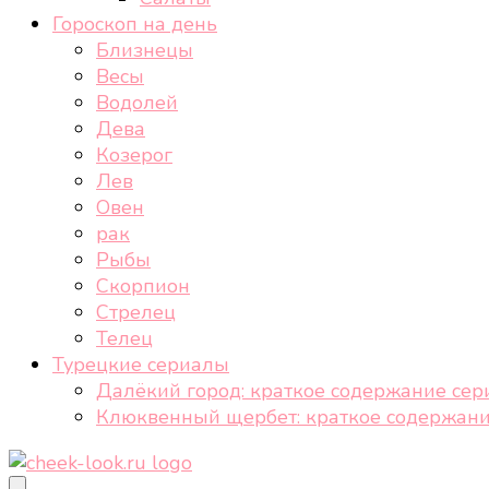
Гороскоп на день
Близнецы
Весы
Водолей
Дева
Козерог
Лев
Овен
рак
Рыбы
Скорпион
Стрелец
Телец
Турецкие сериалы
Далёкий город: краткое содержание сер
Клюквенный щербет: краткое содержани