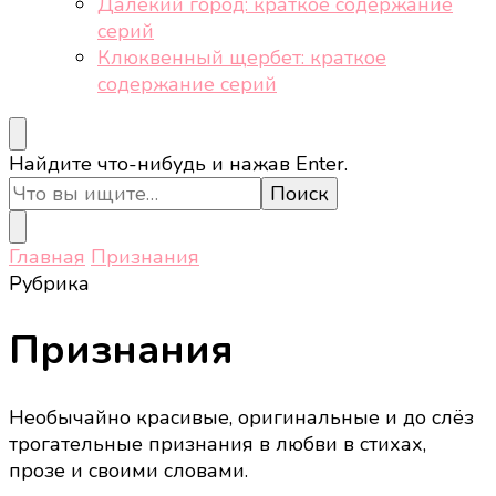
Далёкий город: краткое содержание
серий
Клюквенный щербет: краткое
содержание серий
Ищите
Найдите что-нибудь и нажав Enter.
что-
то?
Главная
Признания
Рубрика
Признания
Необычайно красивые, оригинальные и до слёз
трогательные признания в любви в стихах,
прозе и своими словами.