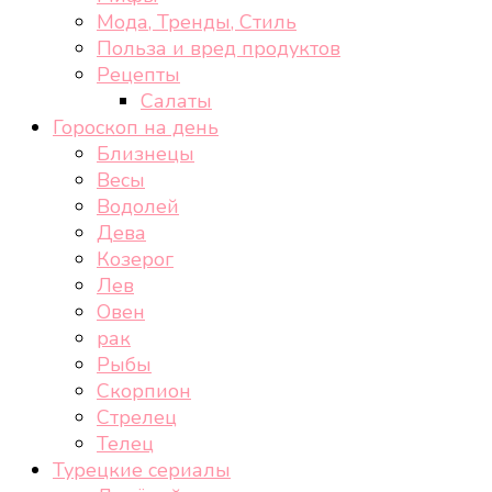
Мода, Тренды, Стиль
Польза и вред продуктов
Рецепты
Салаты
Гороскоп на день
Близнецы
Весы
Водолей
Дева
Козерог
Лев
Овен
рак
Рыбы
Скорпион
Стрелец
Телец
Турецкие сериалы