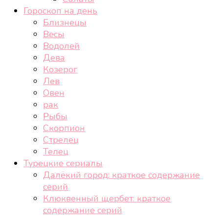
Гороскоп на день
Близнецы
Весы
Водолей
Дева
Козерог
Лев
Овен
рак
Рыбы
Скорпион
Стрелец
Телец
Турецкие сериалы
Далёкий город: краткое содержание
серий
Клюквенный щербет: краткое
содержание серий