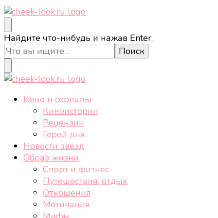
cheek-look.ru
Женский сайт о звездах и кино, а также трендах,
Ищите
Найдите что-нибудь и нажав Enter.
здоровом образе жизни, спорте, стиле, отдыхе и
что-
еде.
то?
cheek-look.ru
Женский сайт о звездах и кино, а также трендах,
Кино и сериалы
здоровом образе жизни, спорте, стиле, отдыхе и
Киноистории
еде.
Рецензии
Герой дня
Новости звёзд
Образ жизни
Спорт и фитнес
Путешествия, отдых
Отношения
Мотивация
Мифы